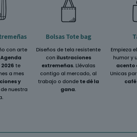
tremeñas
Bolsas Tote bag
T
ño con arte
Diseños de tela resistente
Empieza el
a
Agenda
con
ilustraciones
humor y 
 2026
te
extremeñas
. Llévalas
acento
es a mes
contigo al mercado, al
Unicas par
aciones y
trabajo o donde
te dé la
café 
de nuestra
gana
.
a.