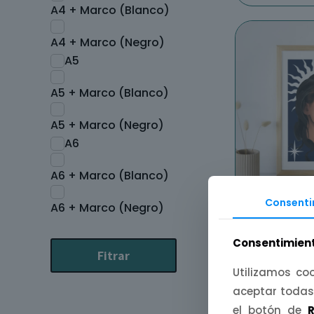
A4 + Marco (Blanco)
A4 + Marco (Negro)
A5
A5 + Marco (Blanco)
A5 + Marco (Negro)
A6
A6 + Marco (Blanco)
Consenti
Lámina T
A6 + Marco (Negro)
Influ
Consentimient
4,50
€
-
Fitrar
Utilizamos coo
Selecciona
aceptar todas
el botón de
R