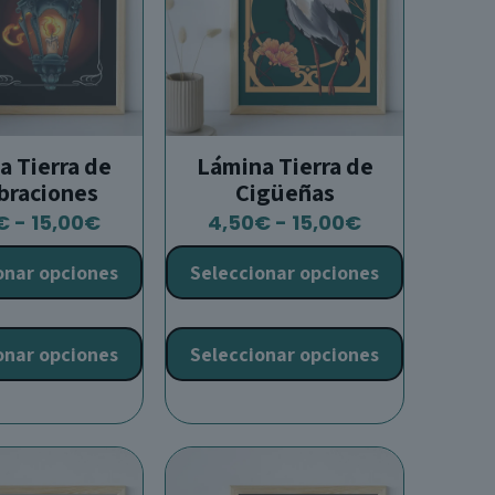
a Tierra de
Lámina Tierra de
braciones
Cigüeñas
Rango
Rango
€
-
15,00
€
4,50
€
-
15,00
€
de
de
onar opciones
Seleccionar opciones
precios:
precios:
desde
desde
Este
Este
4,50€
4,50€
producto
producto
onar opciones
Seleccionar opciones
hasta
hasta
tiene
tiene
15,00€
15,00€
múltiples
múltiples
variantes.
variantes.
Las
Las
opciones
opciones