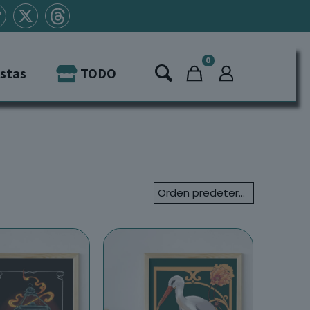
0
istas
TODO