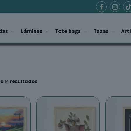
das
Láminas
Tote bags
Tazas
Art
s 14 resultados