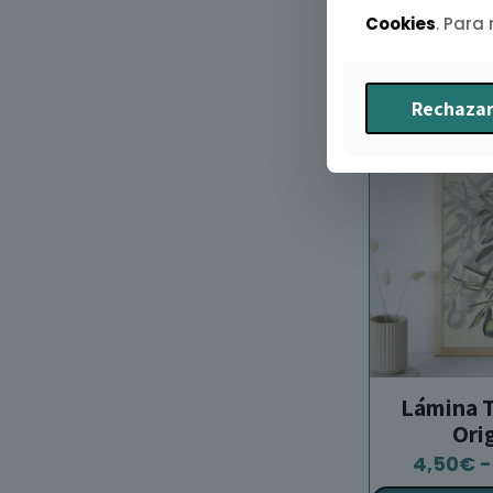
Selecciona
Cookies
. Para
Rechazar
Lámina T
Ori
4,50
€
-