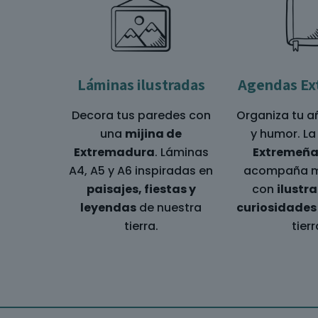
Láminas ilustradas
Agendas Ex
Decora tus paredes con
Organiza tu a
una
mijina de
y humor. L
Extremadura
. Láminas
Extremeña
A4, A5 y A6 inspiradas en
acompaña m
paisajes, fiestas y
con
ilustr
leyendas
de nuestra
curiosidades
tierra.
tierr