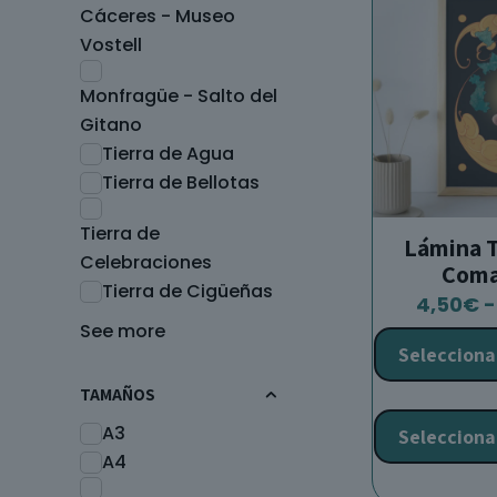
Cáceres - Museo
Vostell
Monfragüe - Salto del
Gitano
Tierra de Agua
Tierra de Bellotas
Tierra de
Lámina T
Celebraciones
Coma
Tierra de Cigüeñas
4,50
€
-
See more
Selecciona
TAMAÑOS
A3
Selecciona
A4