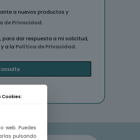
evante a nuevos productos y
ca de Privacidad
.
 para dar respuesta a mi solicitud,
y a la
Política de Privacidad
.
s Cookies:
tio web. Puedes
zarlas pulsando