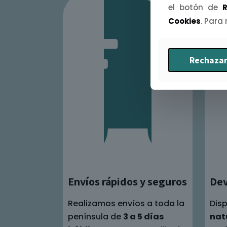
el botón de
R
Cookies
. Para
Rechazar
Envíos rápidos y seguros
Dev
Realizamos envíos a toda la
Dis
península de
3 a 5 días
nat