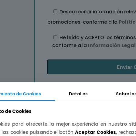
Deseo recibir información rel
promociones, conforme a la
Políti
He leído y ACEPTO los términos,
conforme a la
Información Legal
miento de Cookies
Detalles
Sobre la
o de Cookies
kies para ofrecerte la mejor experiencia en nuestro si
 las cookies pulsando el botón
Aceptar Cookies
, recha