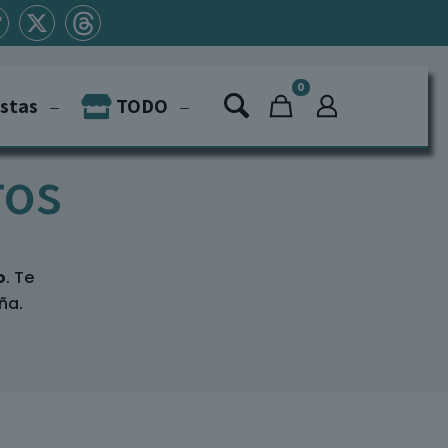
0
istas
TODO
ros
o
. Te
ña.