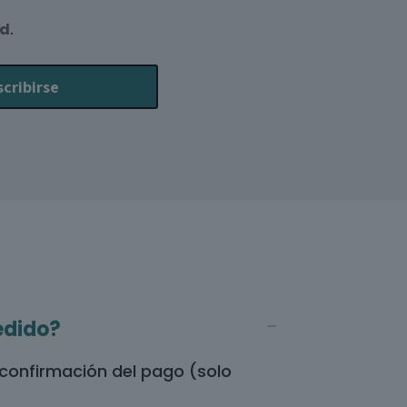
ad
.
edido?
a confirmación del pago (solo