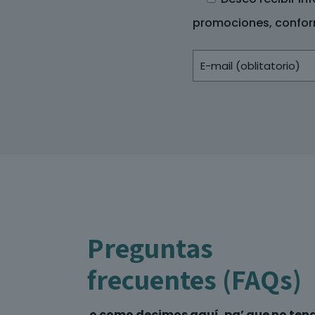
promociones, confor
Preguntas
frecuentes (FAQs)
o como decimos aquí, pa’ que no ten