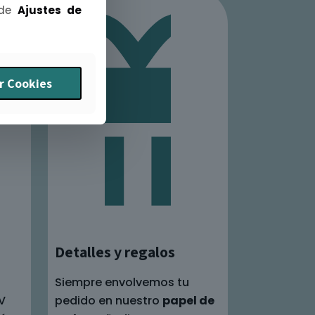
 de
Ajustes de
r Cookies
Detalles y regalos
Siempre envolvemos tu
V
pedido en nuestro
papel de