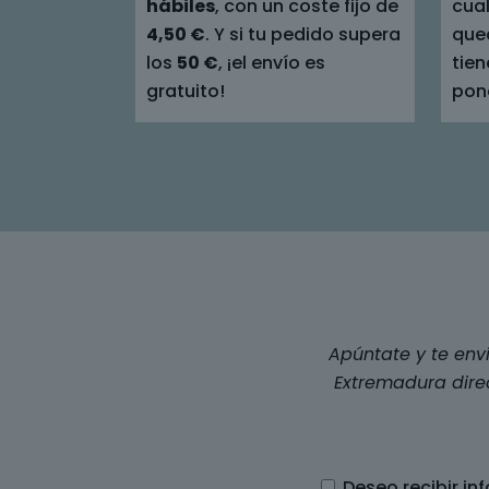
hábiles
, con un coste fijo de
cual
4,50 €
. Y si tu pedido supera
que
los
50 €
, ¡el envío es
tien
gratuito!
pon
Apúntate y te env
Extremadura dire
Deseo recibir i