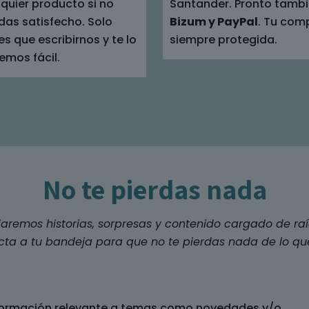
quier producto si no
Santander. Pronto tamb
das satisfecho. Solo
Bizum y PayPal
. Tu com
es que escribirnos y te lo
siempre protegida.
emos fácil.
No te pierdas nada
iaremos historias, sorpresas y contenido cargado de raí
cta a tu bandeja para que no te pierdas nada de lo q
nformación relevante a temas como novedades y/o