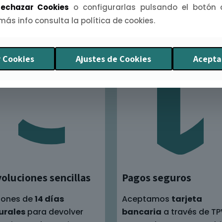
echazar Cookies
o configurarlas pulsando el botón
 más info consulta la política de cookies.
 Cookies
Ajustes de Cookies
Acepta
oluciones sencillas
Pagos seguros
pones de
14 días
Aceptamos
tarjeta
urales
para devolver
bancaria
a través de TP