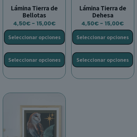
Lámina Tierra de
Lámina Tierra de
Bellotas
Dehesa
Rango
Ran
4,50
€
-
15,00
€
4,50
€
-
15,00
€
de
de
Seleccionar opciones
Seleccionar opciones
precios:
prec
desde
des
Este
E
4,50€
4,5
producto
p
Seleccionar opciones
Seleccionar opciones
hasta
has
tiene
t
15,00€
15,0
múltiples
m
variantes.
v
Las
L
opciones
o
se
s
pueden
p
elegir
e
en
e
la
l