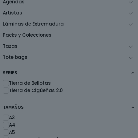
Agendas
elegir
en
Artistas
la
Láminas de Extremadura
página
de
Packs y Colecciones
producto
Tazas
Tote bags
SERIES
Tierra de Bellotas
Tierra de Cigüeñas 2.0
TAMAÑOS
A3
A4
A5