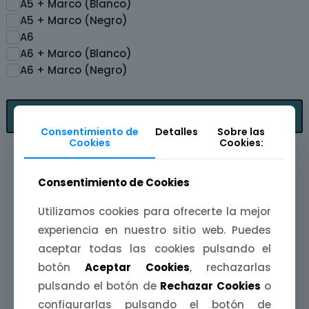
A5 + Marco (Blanco)
A5 + Marco (Negro)
A6
A6 + Marco (Blanco)
A6 + Marco (Negro)
Fitrar
Consentimiento de
Detalles
Sobre las
Cookies
Cookies:
Consentimiento de Cookies
Utilizamos cookies para ofrecerte la mejor
Otras categorías de productos
experiencia en nuestro sitio web. Puedes
aceptar todas las cookies pulsando el
que te pueden interesar:
botón
Aceptar Cookies
, rechazarlas
pulsando el botón de
Rechazar Cookies
o
configurarlas pulsando el botón de