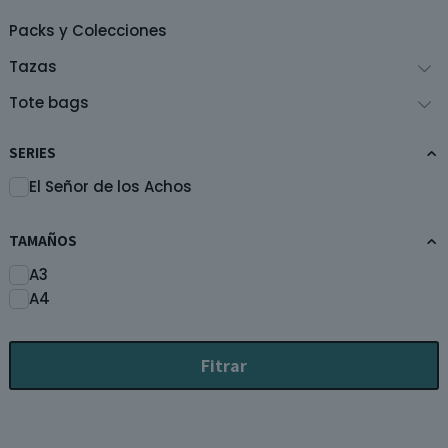
página
de
Packs y Colecciones
producto
Tazas
Tote bags
SERIES
El Señor de los Achos
TAMAÑOS
A3
A4
Fitrar