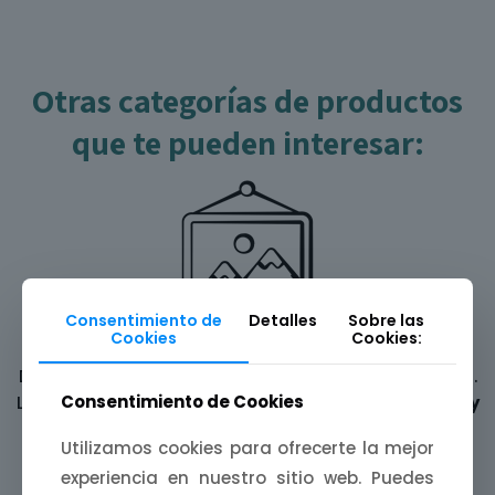
Otras categorías de productos
que te pueden interesar:
Consentimiento de
Detalles
Sobre las
Cookies
Cookies:
Láminas ilustradas
Decora tus paredes con una
mijina de Extremadura
.
Consentimiento de Cookies
Láminas A4, A5 y A6 inspiradas en
paisajes, fiestas y
leyendas
de nuestra tierra.
Utilizamos cookies para ofrecerte la mejor
experiencia en nuestro sitio web. Puedes