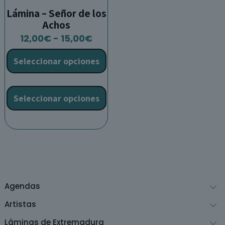
Lámina – Señor de los
Achos
Rango
12,00
€
-
15,00
€
de
Seleccionar opciones
precios:
desde
Este
12,00€
producto
Seleccionar opciones
hasta
tiene
15,00€
múltiples
variantes.
Las
opciones
se
pueden
Agendas
elegir
en
Artistas
la
Láminas de Extremadura