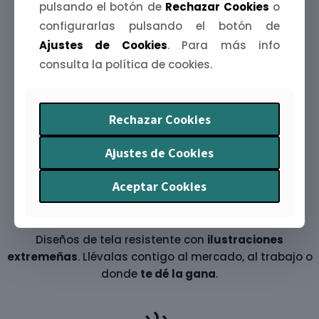
pulsando el botón de
Rechazar Cookies
o
Agendas Extremeñas
configurarlas pulsando el botón de
Organiza tu año con arte y humor. La
Agenda
Ajustes de Cookies
. Para más info
Extremeña 2026
te acompaña mes a mes con
consulta la política de cookies.
ilustraciones y curiosidades
de nuestra tierra.
Rechazar Cookies
Ajustes de Cookies
Aceptar Cookies
Bolsas Tote bag
Diseños de tela resistente con
ilustraciones
extremeñas
. Llévalas contigo al mercado, al trabajo o
donde
te dé la gana
.