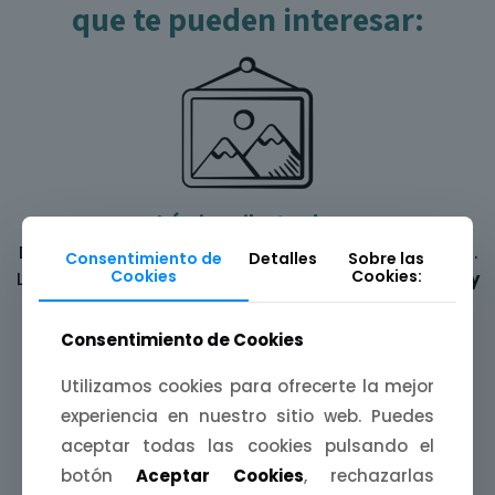
que te pueden interesar:
Láminas ilustradas
Decora tus paredes con una
mijina de Extremadura
.
Consentimiento de
Detalles
Sobre las
Cookies
Cookies:
Láminas A4, A5 y A6 inspiradas en
paisajes, fiestas y
leyendas
de nuestra tierra.
Consentimiento de Cookies
Utilizamos cookies para ofrecerte la mejor
experiencia en nuestro sitio web. Puedes
aceptar todas las cookies pulsando el
botón
Aceptar Cookies
, rechazarlas