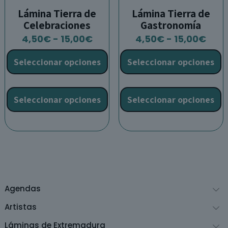
Lámina Tierra de
Lámina Tierra de
Celebraciones
Gastronomía
Rango
Ran
4,50
€
-
15,00
€
4,50
€
-
15,00
€
de
de
Seleccionar opciones
Seleccionar opciones
precios:
prec
desde
des
Este
E
4,50€
4,5
producto
p
Seleccionar opciones
Seleccionar opciones
hasta
has
tiene
t
15,00€
15,0
múltiples
m
variantes.
v
Las
L
opciones
o
se
s
pueden
p
Agendas
elegir
e
en
e
Artistas
la
l
Láminas de Extremadura