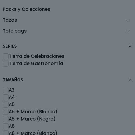
página
p
de
d
Packs y Colecciones
producto
p
Tazas
Tote bags
SERIES
Tierra de Celebraciones
Tierra de Gastronomía
TAMAÑOS
A3
A4
A5
A5 + Marco (Blanco)
A5 + Marco (Negro)
A6
A6 + Marco (Blanco)