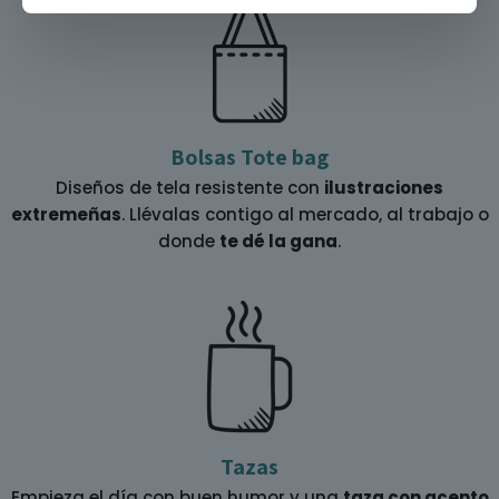
Bolsas Tote bag
Diseños de tela resistente con
ilustraciones
extremeñas
. Llévalas contigo al mercado, al trabajo o
donde
te dé la gana
.
Tazas
Empieza el día con buen humor y una
taza con acento