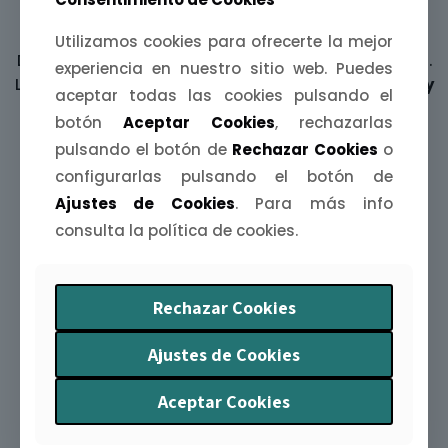
Láminas ilustradas
Utilizamos cookies para ofrecerte la mejor
Decora tus paredes con una
mijina de Extremadura
.
experiencia en nuestro sitio web. Puedes
Láminas A4, A5 y A6 inspiradas en
paisajes, fiestas y
aceptar todas las cookies pulsando el
leyendas
de nuestra tierra.
botón
Aceptar Cookies
, rechazarlas
pulsando el botón de
Rechazar Cookies
o
configurarlas pulsando el botón de
Ajustes de Cookies
. Para más info
consulta la política de cookies.
Rechazar Cookies
Agendas Extremeñas
Organiza tu año con arte y humor. La
Agenda
Ajustes de Cookies
Extremeña 2026
te acompaña mes a mes con
ilustraciones y curiosidades
de nuestra tierra.
Aceptar Cookies