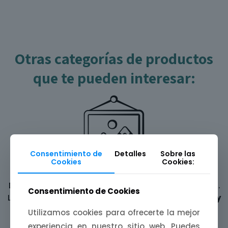
Otras categorías de productos
que te pueden interesar:
Consentimiento de
Detalles
Sobre las
Cookies
Cookies:
Láminas ilustradas
Decora tus paredes con una
mijina de Extremadura
.
Consentimiento de Cookies
Láminas A4, A5 y A6 inspiradas en
paisajes, fiestas y
leyendas
de nuestra tierra.
Utilizamos cookies para ofrecerte la mejor
experiencia en nuestro sitio web. Puedes