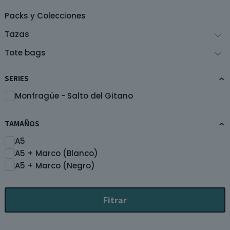
página
de
Packs y Colecciones
producto
Tazas
Tote bags
SERIES
Monfragüe - Salto del Gitano
TAMAÑOS
A5
A5 + Marco (Blanco)
A5 + Marco (Negro)
Fitrar