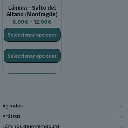
Lámina – Salto del
Gitano (Monfragüe)
Rango
8,00
€
-
12,00
€
de
Seleccionar opciones
precios:
desde
Este
8,00€
producto
Seleccionar opciones
hasta
tiene
12,00€
múltiples
variantes.
Las
opciones
se
pueden
Agendas
elegir
en
Artistas
la
Láminas de Extremadura