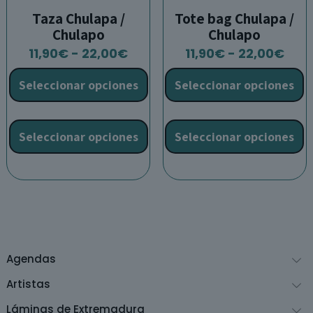
Taza Chulapa /
Tote bag Chulapa /
Chulapo
Chulapo
Rango
Ran
11,90
€
-
22,00
€
11,90
€
-
22,00
€
de
de
Seleccionar opciones
Seleccionar opciones
precios:
prec
desde
des
Este
E
11,90€
11,9
producto
p
Seleccionar opciones
Seleccionar opciones
hasta
has
tiene
t
22,00€
22,
múltiples
m
variantes.
v
Las
L
opciones
o
se
s
pueden
p
Agendas
elegir
e
en
e
Artistas
la
l
Láminas de Extremadura