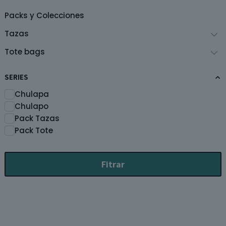
página
p
de
d
Packs y Colecciones
producto
p
Tazas
Tote bags
SERIES
Chulapa
Chulapo
Pack Tazas
Pack Tote
Fitrar