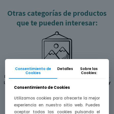
Otras categorías de productos
que te pueden interesar:
Consentimiento de
Detalles
Sobre las
Láminas ilustradas
Cookies
Cookies:
Decora tus paredes con una
mijina de Extremadura
.
Láminas A4, A5 y A6 inspiradas en
paisajes, fiestas y
Consentimiento de Cookies
leyendas
de nuestra tierra.
Utilizamos cookies para ofrecerte la mejor
experiencia en nuestro sitio web. Puedes
aceptar todas las cookies pulsando el