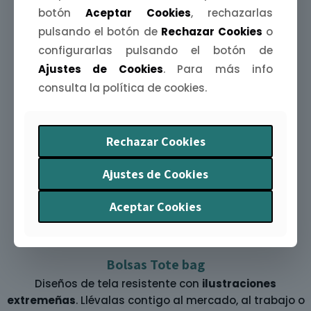
botón
Aceptar Cookies
, rechazarlas
pulsando el botón de
Rechazar Cookies
o
configurarlas pulsando el botón de
Ajustes de Cookies
. Para más info
Agendas Extremeñas
consulta la política de cookies.
Organiza tu año con arte y humor. La
Agenda
Extremeña 2026
te acompaña mes a mes con
ilustraciones y curiosidades
de nuestra tierra.
Rechazar Cookies
Ajustes de Cookies
Aceptar Cookies
Bolsas Tote bag
Diseños de tela resistente con
ilustraciones
extremeñas
. Llévalas contigo al mercado, al trabajo o