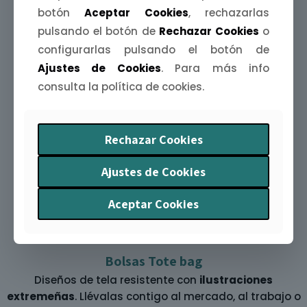
botón
Aceptar Cookies
, rechazarlas
pulsando el botón de
Rechazar Cookies
o
configurarlas pulsando el botón de
Ajustes de Cookies
. Para más info
Agendas Extremeñas
consulta la política de cookies.
Organiza tu año con arte y humor. La
Agenda
Extremeña 2026
te acompaña mes a mes con
ilustraciones y curiosidades
de nuestra tierra.
Rechazar Cookies
Ajustes de Cookies
Aceptar Cookies
Bolsas Tote bag
Diseños de tela resistente con
ilustraciones
extremeñas
. Llévalas contigo al mercado, al trabajo o