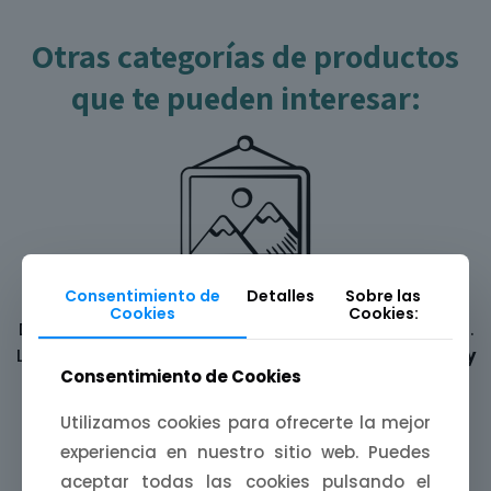
Otras categorías de productos
que te pueden interesar:
Consentimiento de
Detalles
Sobre las
Láminas ilustradas
Cookies
Cookies:
Decora tus paredes con una
mijina de Extremadura
.
Láminas A4, A5 y A6 inspiradas en
paisajes, fiestas y
Consentimiento de Cookies
leyendas
de nuestra tierra.
Utilizamos cookies para ofrecerte la mejor
experiencia en nuestro sitio web. Puedes
aceptar todas las cookies pulsando el