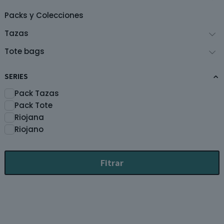
página
p
de
d
Packs y Colecciones
producto
p
Tazas
Tote bags
SERIES
Pack Tazas
Pack Tote
Riojana
Riojano
Fitrar