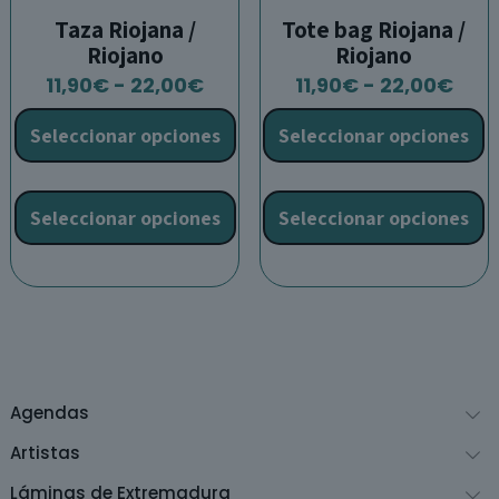
Taza Riojana /
Tote bag Riojana /
Riojano
Riojano
Rango
Ran
11,90
€
-
22,00
€
11,90
€
-
22,00
€
de
de
Seleccionar opciones
Seleccionar opciones
precios:
prec
desde
des
Este
E
11,90€
11,9
producto
p
Seleccionar opciones
Seleccionar opciones
hasta
has
tiene
t
22,00€
22,
múltiples
m
variantes.
v
Las
L
opciones
o
se
s
pueden
p
Agendas
elegir
e
en
e
Artistas
la
l
Láminas de Extremadura