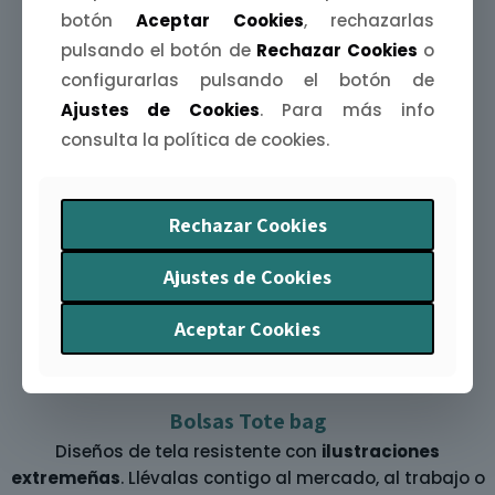
botón
Aceptar Cookies
, rechazarlas
pulsando el botón de
Rechazar Cookies
o
configurarlas pulsando el botón de
Ajustes de Cookies
. Para más info
Agendas Extremeñas
consulta la política de cookies.
Organiza tu año con arte y humor. La
Agenda
Extremeña 2026
te acompaña mes a mes con
ilustraciones y curiosidades
de nuestra tierra.
Rechazar Cookies
Ajustes de Cookies
Aceptar Cookies
Bolsas Tote bag
Diseños de tela resistente con
ilustraciones
extremeñas
. Llévalas contigo al mercado, al trabajo o