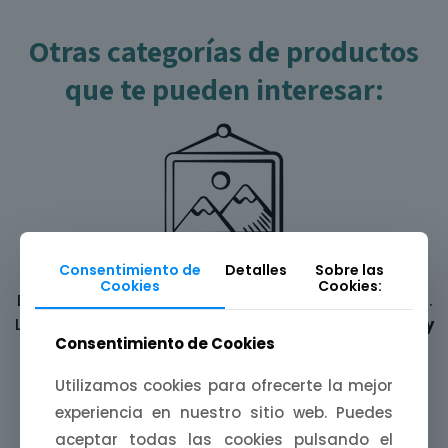
Otras categorías de productos
que te pueden interesar:
Consentimiento de
Detalles
Sobre las
Láminas ilustradas
Cookies
Cookies:
Decora tus paredes con una
mijina de Extremadura
.
Láminas A4, A5 y A6 inspiradas en
paisajes, fiestas y
Consentimiento de Cookies
leyendas
de nuestra tierra.
Utilizamos cookies para ofrecerte la mejor
experiencia en nuestro sitio web. Puedes
aceptar todas las cookies pulsando el