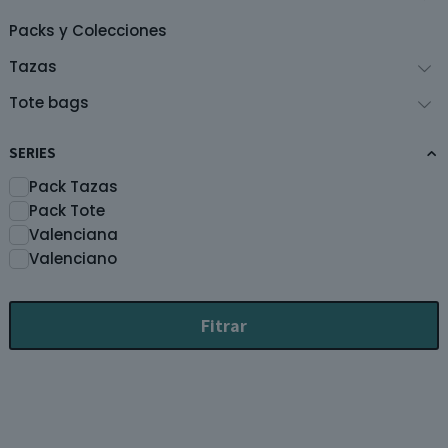
página
p
de
d
Packs y Colecciones
producto
p
Tazas
Tote bags
SERIES
Pack Tazas
Pack Tote
Valenciana
Valenciano
Fitrar