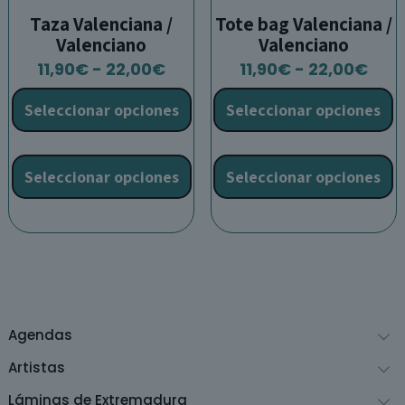
Taza Valenciana /
Tote bag Valenciana /
Valenciano
Valenciano
Rango
Ran
11,90
€
-
22,00
€
11,90
€
-
22,00
€
de
de
Seleccionar opciones
Seleccionar opciones
precios:
prec
desde
des
Este
E
11,90€
11,9
producto
p
Seleccionar opciones
Seleccionar opciones
hasta
has
tiene
t
22,00€
22,
múltiples
m
variantes.
v
Las
L
opciones
o
se
s
pueden
p
Agendas
elegir
e
en
e
Artistas
la
l
Láminas de Extremadura