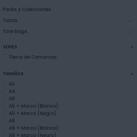
página
de
Packs y Colecciones
producto
Tazas
Tote bags
SERIES
Tierra de Comarcas
TAMAÑOS
A3
A4
A5
A5 + Marco (Blanco)
A5 + Marco (Negro)
A6
A6 + Marco (Blanco)
A6 + Marco (Negro)