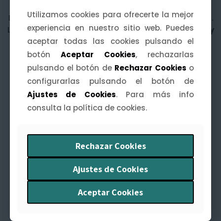
Láminas ilustradas
Utilizamos cookies para ofrecerte la mejor
Utilizamos cookies para ofrecerte la mejor
Decora tus paredes con una
mijina de Extremadura
.
experiencia en nuestro sitio web. Puedes
experiencia en nuestro sitio web. Puedes
Láminas A4, A5 y A6 inspiradas en
paisajes, fiestas y
aceptar todas las cookies pulsando el
aceptar todas las cookies pulsando el
leyendas
de nuestra tierra.
botón
botón
Aceptar Cookies
Aceptar Cookies
, rechazarlas
, rechazarlas
pulsando el botón de
pulsando el botón de
Rechazar Cookies
Rechazar Cookies
o
o
configurarlas pulsando el botón de
configurarlas pulsando el botón de
Ajustes de Cookies
Ajustes de Cookies
. Para más info
. Para más info
consulta la política de cookies.
consulta la política de cookies.
Agendas Extremeñas
Rechazar Cookies
Rechazar Cookies
Organiza tu año con arte y humor. La
Agenda
Extremeña 2026
te acompaña mes a mes con
Ajustes de Cookies
Ajustes de Cookies
ilustraciones y curiosidades
de nuestra tierra.
Aceptar Cookies
Aceptar Cookies