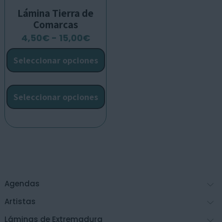
Lámina Tierra de
Comarcas
Rango
4,50
€
-
15,00
€
de
Seleccionar opciones
precios:
desde
Este
4,50€
producto
Seleccionar opciones
hasta
tiene
15,00€
múltiples
variantes.
Las
opciones
se
pueden
Agendas
elegir
en
Artistas
la
Láminas de Extremadura