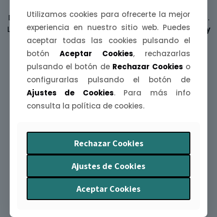
Láminas ilustradas
Utilizamos cookies para ofrecerte la mejor
Decora tus paredes con una
mijina de Extremadura
.
experiencia en nuestro sitio web. Puedes
Láminas A4, A5 y A6 inspiradas en
paisajes, fiestas y
aceptar todas las cookies pulsando el
leyendas
de nuestra tierra.
botón
Aceptar Cookies
, rechazarlas
pulsando el botón de
Rechazar Cookies
o
configurarlas pulsando el botón de
Ajustes de Cookies
. Para más info
consulta la política de cookies.
Agendas Extremeñas
Rechazar Cookies
Organiza tu año con arte y humor. La
Agenda
Extremeña 2026
te acompaña mes a mes con
Ajustes de Cookies
ilustraciones y curiosidades
de nuestra tierra.
Aceptar Cookies