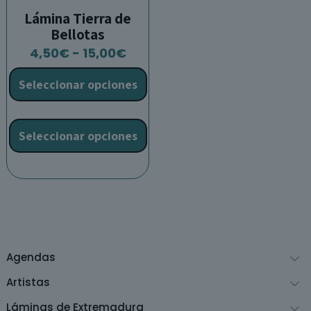
Lámina Tierra de
Bellotas
Rango
4,50
€
-
15,00
€
de
Seleccionar opciones
precios:
desde
Este
4,50€
producto
Seleccionar opciones
hasta
tiene
15,00€
múltiples
variantes.
Las
opciones
se
pueden
Agendas
elegir
en
Artistas
la
Láminas de Extremadura