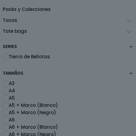
página
de
Packs y Colecciones
producto
Tazas
Tote bags
SERIES
Tierra de Bellotas
TAMAÑOS
A3
A4
A5
A5 + Marco (Blanco)
A5 + Marco (Negro)
A6
A6 + Marco (Blanco)
A6 + Marco (Negro)