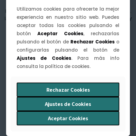
Láminas ilustradas
Utilizamos cookies para ofrecerte la mejor
Utilizamos cookies para ofrecerte la mejor
Decora tus paredes con una
mijina de Extremadura
.
experiencia en nuestro sitio web. Puedes
experiencia en nuestro sitio web. Puedes
Láminas A4, A5 y A6 inspiradas en
paisajes, fiestas y
aceptar todas las cookies pulsando el
aceptar todas las cookies pulsando el
leyendas
de nuestra tierra.
botón
botón
Aceptar Cookies
Aceptar Cookies
, rechazarlas
, rechazarlas
pulsando el botón de
pulsando el botón de
Rechazar Cookies
Rechazar Cookies
o
o
configurarlas pulsando el botón de
configurarlas pulsando el botón de
Ajustes de Cookies
Ajustes de Cookies
. Para más info
. Para más info
consulta la política de cookies.
consulta la política de cookies.
Agendas Extremeñas
Rechazar Cookies
Rechazar Cookies
Organiza tu año con arte y humor. La
Agenda
Extremeña 2026
te acompaña mes a mes con
Ajustes de Cookies
Ajustes de Cookies
ilustraciones y curiosidades
de nuestra tierra.
Aceptar Cookies
Aceptar Cookies