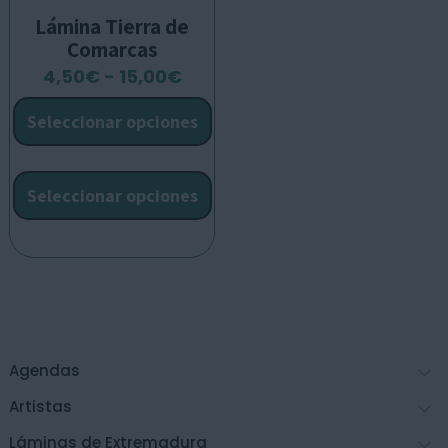
Lámina Tierra de
Comarcas
Rango
4,50
€
-
15,00
€
de
Seleccionar opciones
precios:
desde
Este
4,50€
producto
Seleccionar opciones
hasta
tiene
15,00€
múltiples
variantes.
Las
opciones
se
pueden
Agendas
elegir
en
Artistas
la
Láminas de Extremadura