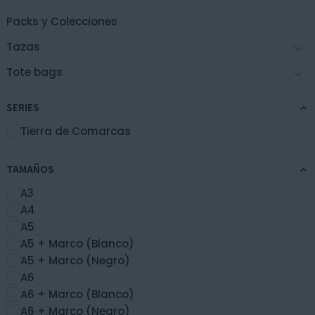
página
de
Packs y Colecciones
producto
Tazas
Tote bags
SERIES
Tierra de Comarcas
TAMAÑOS
A3
A4
A5
A5 + Marco (Blanco)
A5 + Marco (Negro)
A6
A6 + Marco (Blanco)
A6 + Marco (Negro)