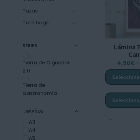
Tazas
Tote bags
SERIES
Lámina T
Ca
4,50
€
-
Tierra de Cigüeñas
2.0
Selecciona
Tierra de
Gastronomía
Selecciona
TAMAÑOS
A3
A4
A5