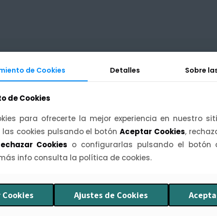
se
se
pueden
pueden
elegir
elegir
en
en
la
la
miento de Cookies
miento de Cookies
Detalles
Detalles
Sobre la
Sobre la
página
página
de
de
o de Cookies
o de Cookies
producto
producto
kies para ofrecerte la mejor experiencia en nuestro si
kies para ofrecerte la mejor experiencia en nuestro si
 las cookies pulsando el botón
 las cookies pulsando el botón
Aceptar Cookies
Aceptar Cookies
, recha
, recha
echazar Cookies
echazar Cookies
o configurarlas pulsando el botón
o configurarlas pulsando el botón
 más info consulta la política de cookies.
 más info consulta la política de cookies.
 Cookies
 Cookies
Ajustes de Cookies
Ajustes de Cookies
Acepta
Acepta