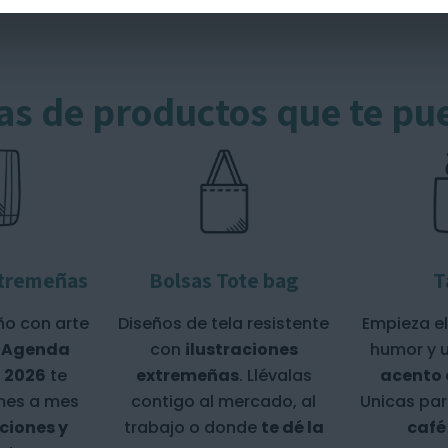
as de productos que te pu
tremeñas
Bolsas Tote bag
T
ño con arte
Diseños de tela resistente
Empieza el
a
Agenda
con
ilustraciones
humor y 
 2026
te
extremeñas
. Llévalas
acento
es a mes
contigo al mercado, al
Unicas par
aciones y
trabajo o donde
te dé la
café 