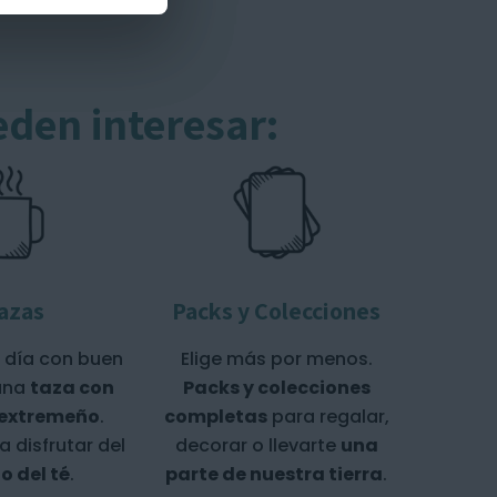
eden interesar:
azas
Packs y Colecciones
 día con buen
Elige más por menos.
una
taza con
Packs y colecciones
 extremeño
.
completas
para regalar,
a disfrutar del
decorar o llevarte
una
o del té
.
parte de nuestra tierra
.