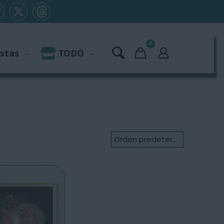
0
istas
TODO