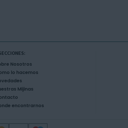
SECCIONES:
obre Nosotros
omo lo hacemos
ovedades
estras Mijinas
ontacto
onde encontrarnos