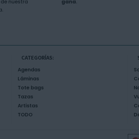
de nuestra
gana
.
a.
CATEGORÍAS:
Agendas
S
Láminas
C
Tote bags
N
Tazas
Vu
Artistas
C
TODO
D