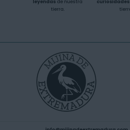
leyendas
de nuestra
curiosidades
tierra.
tierr
info@mijinadeextremadura.com