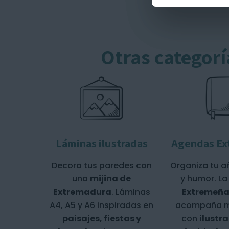
Otras categorí
Láminas ilustradas
Agendas Ex
Decora tus paredes con
Organiza tu a
una
mijina de
y humor. L
Extremadura
. Láminas
Extremeña
A4, A5 y A6 inspiradas en
acompaña m
paisajes, fiestas y
con
ilustr