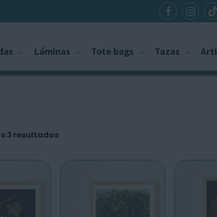
das
Láminas
Tote bags
Tazas
Art
s 3 resultados