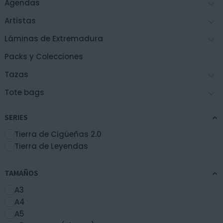
Agendas
elegir
en
Artistas
la
Láminas de Extremadura
página
de
Packs y Colecciones
producto
Tazas
Tote bags
SERIES
Tierra de Cigüeñas 2.0
Tierra de Leyendas
TAMAÑOS
A3
A4
A5