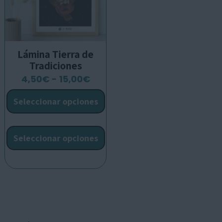
página
p
de
d
producto
p
Lámina Tierra de
Tradiciones
Rango
4,50
€
-
15,00
€
de
Seleccionar opciones
precios:
desde
Este
4,50€
producto
Seleccionar opciones
hasta
tiene
15,00€
múltiples
variantes.
Las
opciones
se
pueden