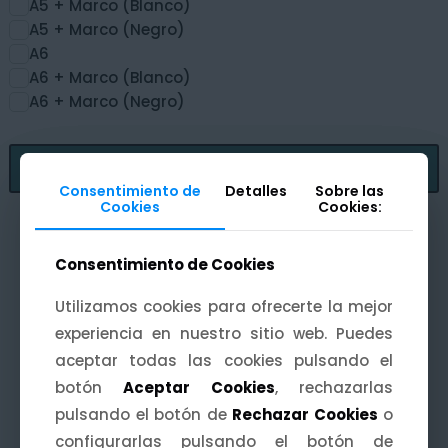
A5 + Marco (Blanco)
A5 + Marco (Negro)
A6
A6 + Marco (Blanco)
A6 + Marco (Negro)
Fitrar
Consentimiento de
Consentimiento de
Detalles
Detalles
Sobre las
Sobre las
Cookies
Cookies
Cookies:
Cookies:
Consentimiento de Cookies
Consentimiento de Cookies
Utilizamos cookies para ofrecerte la mejor
Utilizamos cookies para ofrecerte la mejor
Otras categorías de productos
experiencia en nuestro sitio web. Puedes
experiencia en nuestro sitio web. Puedes
aceptar todas las cookies pulsando el
aceptar todas las cookies pulsando el
que te pueden interesar:
botón
botón
Aceptar Cookies
Aceptar Cookies
, rechazarlas
, rechazarlas
pulsando el botón de
pulsando el botón de
Rechazar Cookies
Rechazar Cookies
o
o
configurarlas pulsando el botón de
configurarlas pulsando el botón de