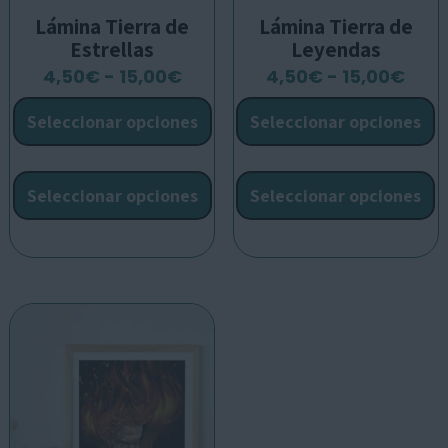
Lámina Tierra de
Lámina Tierra de
Estrellas
Leyendas
Rango
Ran
4,50
€
-
15,00
€
4,50
€
-
15,00
€
de
de
Seleccionar opciones
Seleccionar opciones
precios:
prec
desde
des
Este
E
4,50€
4,5
producto
p
Seleccionar opciones
Seleccionar opciones
hasta
has
tiene
t
15,00€
15,0
múltiples
m
variantes.
v
Las
L
opciones
o
se
s
pueden
p
elegir
e
en
e
la
l