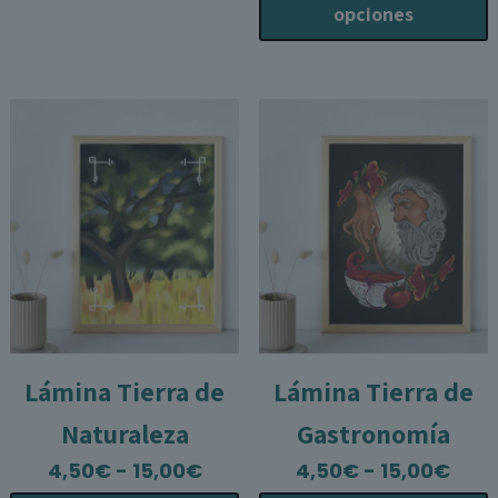
Las
t
opciones
opciones
m
se
v
pueden
L
elegir
o
en
s
la
p
página
e
de
e
producto
l
p
p
Lámina Tierra de
Lámina Tierra de
Naturaleza
Gastronomía
Rango
Ran
4,50
€
-
15,00
€
4,50
€
-
15,00
€
de
de