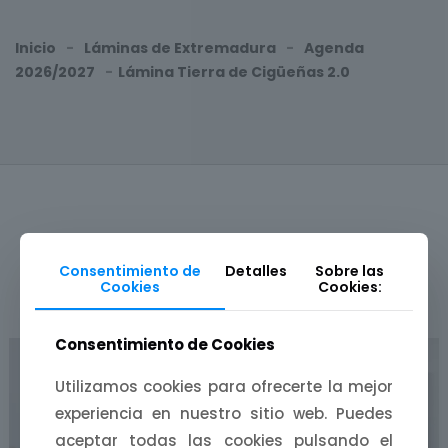
Inicio
-
Láminas de Extremadura
-
Agenda
2026/2027
-
Lámina Tierra de Cigüeñas 2.0
Consentimiento de
Detalles
Sobre las
Cookies
Cookies:
PRODUCTOS RELACIONADOS
Consentimiento de Cookies
Utilizamos cookies para ofrecerte la mejor
experiencia en nuestro sitio web. Puedes
aceptar todas las cookies pulsando el