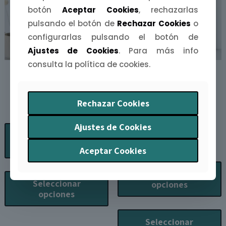
botón
Aceptar Cookies
, rechazarlas
pulsando el botón de
Rechazar Cookies
o
configurarlas pulsando el botón de
Ajustes de Cookies
. Para más info
consulta la política de cookies.
Lámina Tierra de
Lámina – Real
Comarcas
Monasterio de
Rechazar Cookies
Rango
4,50
€
-
15,00
€
Guadalupe
de
Ajustes de Cookies
(Guadalupe)
Seleccionar
precios:
opciones
desde
Aceptar Cookies
Ran
12,00
€
-
15,00
€
4,50€
de
Este
hasta
Seleccionar
prec
producto
Seleccionar
opciones
15,00€
des
tiene
opciones
12,
múltiples
E
has
variantes.
p
Seleccionar
15,