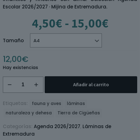
Escolar 2026/2027 · Mijina de Extremadura.
Rang
4,50
€
-
15,00
€
de
preci
desd
Tamaño
4,50€
hasta
12,00
€
15,00
Hay existencias
Lámina
Añadir al carrito
Tierra
de
Cigüeñas
Etiquetas:
fauna y aves
láminas
2.0
naturaleza y dehesa
Tierra de Cigüeñas
cantidad
Categorías:
Agenda 2026/2027
,
Láminas de
Extremadura