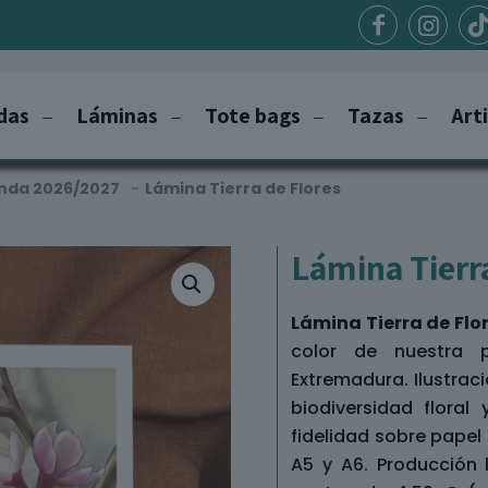
das
Láminas
Tote bags
Tazas
Art
nda 2026/2027
-
Lámina Tierra de Flores
Lámina Tierr
Lámina Tierra de Flor
color de nuestra p
Extremadura. Ilustra
biodiversidad floral
fidelidad sobre papel
A5 y A6. Producción l