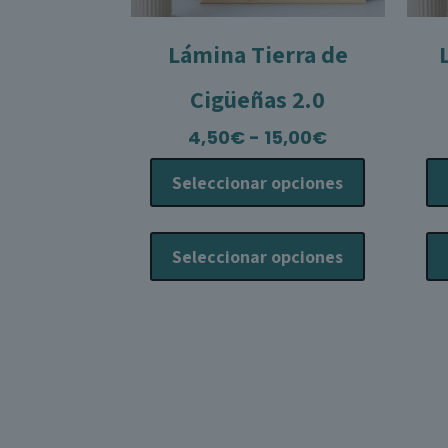
Lámina Tierra de
Cigüeñas 2.0
Rango
4,50
€
-
15,00
€
de
Seleccionar opciones
precios:
desde
Este
4,50€
producto
Seleccionar opciones
hasta
tiene
15,00€
múltiples
variantes.
Las
opciones
se
pueden