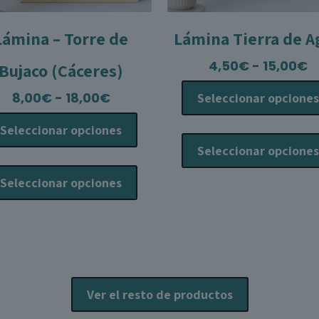
Lámina – Torre de
Lámina Tierra de A
R
4,50
€
-
15,00
€
Bujaco (Cáceres)
d
Rango
8,00
€
-
18,00
€
Seleccionar opciones
p
de
d
Seleccionar opciones
precios:
4
Seleccionar opciones
desde
h
Este
8,00€
1
producto
Seleccionar opciones
hasta
tiene
18,00€
múltiples
variantes.
Las
opciones
se
Ver el resto de productos
pueden