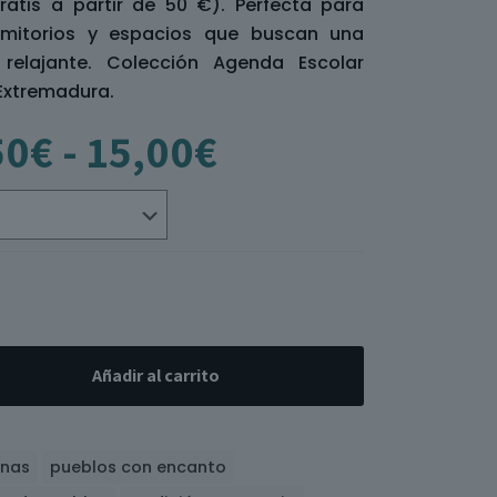
atis a partir de 50 €). Perfecta para
rmitorios y espacios que buscan una
relajante. Colección Agenda Escolar
 Extremadura.
Rango
50
€
-
15,00
€
de
precios:
desde
4,50€
hasta
15,00€
Añadir al carrito
inas
pueblos con encanto