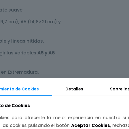
te suave.
9,7 cm), A5 (14,8×21 cm) y
le y líneas nítidas.
gir las variables
A5 y A6
 en Extremadura.
hábiles
. Gastos de envío:
miento de Cookies
Detalles
Sobre la
s a 50 €).
o de Cookies
 y del Valle del Jerte.
kies para ofrecerte la mejor experiencia en nuestro si
 las cookies pulsando el botón
Aceptar Cookies
, recha
jardinería y la naturaleza