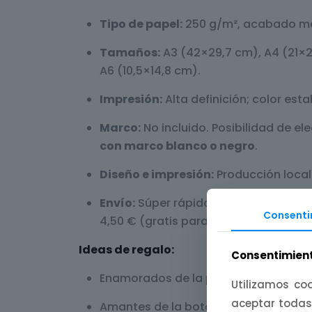
Tipo de papel:
250 g/m², acabado ma
Tamaños:
A3 (42×29,7 cm), A4 (21×2
A6 (10,5×14,8 cm).
Impresión:
Alta definición; color estab
Marco:
No incluido. Posibilidad de ele
con marco blanco o negro
.
Diseño e impresión:
Producción local
Envío:
Súper rápido,
entre 1 y 3 días 
Consenti
4,50 € (gratis para pedidos superiore
Ideas de regalo:
Consentimient
Enamorados de la primavera extremeña
Utilizamos coo
aceptar todas
Amantes de la botánica, las flores, la 