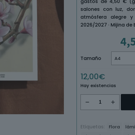
gastos de 4,50 € (gr
salones con luz, do
atmósfera alegre y 
2026/2027 · Mijina de
4,
Tamaño
12,00
€
Hay existencias
Lámina
Tierra
de
Flores
Etiquetas:
Flora
lám
cantidad