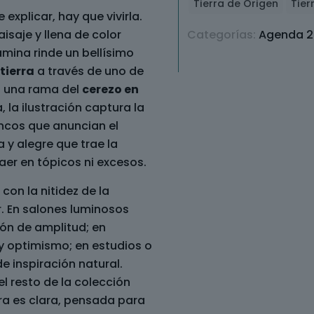
Tierra de Origen
Tier
xplicar, hay que vivirla.
aisaje y llena de color
Categorías:
Agenda 2
ámina rinde un bellísimo
tierra
a través de uno de
: una rama del
cerezo en
, la ilustración captura la
ancos que anuncian el
 y alegre que trae la
caer en tópicos ni excesos.
 con la nitidez de la
. En salones luminosos
ón de amplitud; en
y optimismo; en estudios o
 inspiración natural.
l resto de la colección
ura es clara, pensada para