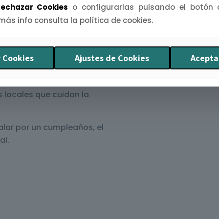
echazar Cookies
o configurarlas pulsando el botón
 más info consulta la política de cookies.
res o rincones que
mismo y frescura.
 Cookies
Ajustes de Cookies
Acepta
lor al campo extremeño
s locales que cuidan la
alar por un cumpleaños, el
al.