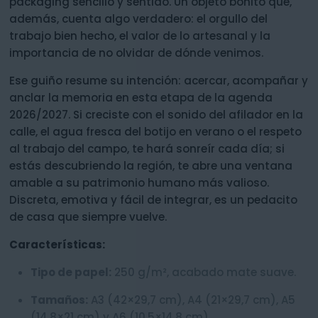
packaging sencillo y sentido. Un objeto bonito que,
además, cuenta algo verdadero: el orgullo del
trabajo bien hecho, el valor de lo artesanal y la
importancia de no olvidar de dónde venimos.
Ese guiño resume su intención: acercar, acompañar y
anclar la memoria en esta etapa de la agenda
2026/2027. Si creciste con el sonido del afilador en la
calle, el agua fresca del botijo en verano o el respeto
al trabajo del campo, te hará sonreír cada día; si
estás descubriendo la región, te abre una ventana
amable a su patrimonio humano más valioso.
Discreta, emotiva y fácil de integrar, es un pedacito
de casa que siempre vuelve.
Características:
Tipo de papel:
250 g/m², acabado mate suave.
Tamaños:
A3 (42×29,7 cm), A4 (21×29,7 cm), A5
(14,8×21 cm) y A6 (10,5×14,8 cm).