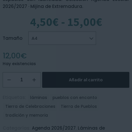
2026/2027 · Mijina de Extremadura.
Rang
4,50
€
-
15,00
€
de
preci
desd
Tamaño
4,50€
hasta
12,00
€
15,00
Hay existencias
Lámina
Añadir al carrito
Tierra
de
Oficios
Etiquetas:
láminas
pueblos con encanto
cantidad
Tierra de Celebraciones
Tierra de Pueblos
tradición y memoria
Categorías:
Agenda 2026/2027
,
Láminas de