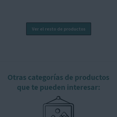
opciones
o
se
s
pueden
p
elegir
e
Ver el resto de productos
en
e
la
l
página
p
de
producto
p
Otras categorías de productos
que te pueden interesar: