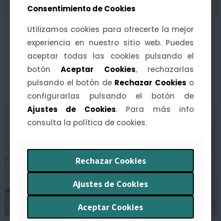
Consentimiento de Cookies
Consentimiento de Cookies
Utilizamos cookies para ofrecerte la mejor
Utilizamos cookies para ofrecerte la mejor
experiencia en nuestro sitio web. Puedes
experiencia en nuestro sitio web. Puedes
aceptar todas las cookies pulsando el
aceptar todas las cookies pulsando el
botón
botón
Aceptar Cookies
Aceptar Cookies
, rechazarlas
, rechazarlas
PRODUCTOS RELACIONADOS
pulsando el botón de
pulsando el botón de
Rechazar Cookies
Rechazar Cookies
o
o
configurarlas pulsando el botón de
configurarlas pulsando el botón de
Ajustes de Cookies
Ajustes de Cookies
. Para más info
. Para más info
consulta la política de cookies.
consulta la política de cookies.
Rechazar Cookies
Rechazar Cookies
Ajustes de Cookies
Ajustes de Cookies
Aceptar Cookies
Aceptar Cookies