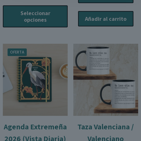
Este
era:
es:
hasta
producto
29,90€.
20,0
Seleccionar
22,00€
tiene
Añadir al carrito
opciones
múltiples
variantes.
Las
opciones
OFERTA
se
pueden
elegir
en
la
página
de
producto
Agenda Extremeña
Taza Valenciana /
2026 (Vista Diaria)
Valenciano