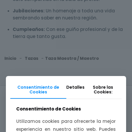
Jubilaciones:
Un homenaje a toda una vida
sembrando saber en nuestra región.
Cumpleaños:
Con ese guiño profesional y de la
tierra que tanto gusta.
Inicio
-
Tazas
-
Taza Maestra / Maestro
Consentimiento de
Detalles
Sobre las
Cookies
Cookies:
Consentimiento de Cookies
Utilizamos cookies para ofrecerte la mejor
PRODUCTOS RELACIONADOS
experiencia en nuestro sitio web. Puedes