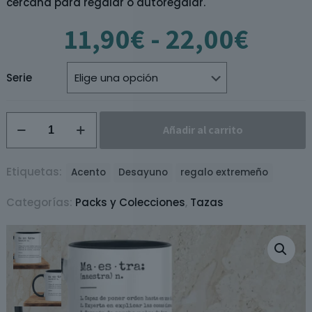
cercana para regalar o autoregalar.
Rang
11,90
€
-
22,00
€
de
preci
desd
Serie
11,9
hast
Taza
22,0
Añadir al carrito
Maestra
/
Maestro
Etiquetas:
Acento
Desayuno
regalo extremeño
cantidad
Categorías:
Packs y Colecciones
,
Tazas