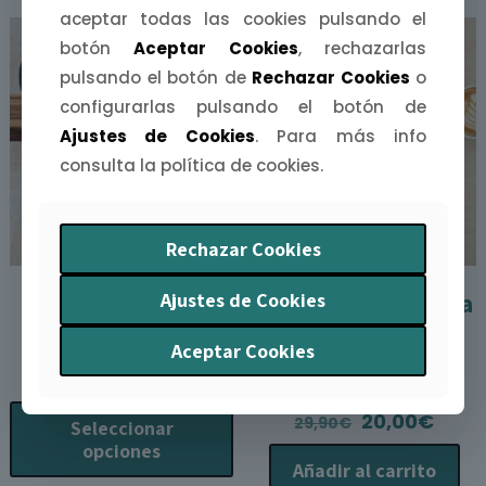
aceptar todas las cookies pulsando el
botón
Aceptar Cookies
, rechazarlas
OFERTA
pulsando el botón de
Rechazar Cookies
o
configurarlas pulsando el botón de
Ajustes de Cookies
. Para más info
consulta la política de cookies.
Rechazar Cookies
Taza Bellotera /
Agenda Extremeña
Ajustes de Cookies
Bellotero
2026 (Vista
Aceptar Cookies
Rango
11,90
€
-
22,00
€
Semanal)
de
El
El
20,00
€
29,90
€
Seleccionar
precios:
precio
prec
opciones
desde
Añadir al carrito
original
actu
11,90€