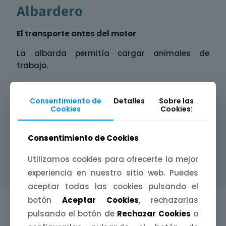
Albardero
El transporte antes del motor
La albarda permitía cargar animales de
trabajo.
Albarda
: estructura acolchada o rellena de
paja para llevar la carga.
Consentimiento de
Detalles
Sobre las
Cookies
Cookies:
Cincha
: correa de sujeción.
Basto
: parte acolchada inferior.
Consentimiento de Cookies
Sin este oficio, el transporte rural no habría sido
Utilizamos cookies para ofrecerte la mejor
posible
experiencia en nuestro sitio web. Puedes
aceptar todas las cookies pulsando el
botón
Aceptar Cookies
, rechazarlas
Quincallero
pulsando el botón de
Rechazar Cookies
o