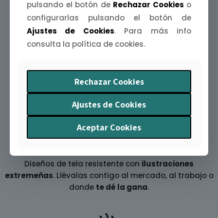
pulsando el botón de
Rechazar Cookies
o
Agendas Extremeñas
configurarlas pulsando el botón de
Organiza tu año con arte y humor. La
Agenda
Ajustes de Cookies
. Para más info
Extremeña 2026
te acompaña mes a mes con
consulta la política de cookies.
ilustraciones y curiosidades
de nuestra tierra.
Rechazar Cookies
Ajustes de Cookies
Aceptar Cookies
Bolsas Tote bag
Diseños de tela resistente con
ilustraciones
extremeñas
. Llévalas contigo al mercado, al trabajo o
donde
te dé la gana
.