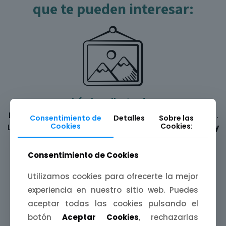
que te pueden interesar:
Láminas ilustradas
Decora tus paredes con una
mijina de Extremadura
.
Consentimiento de
Detalles
Sobre las
Cookies
Cookies:
Láminas A4, A5 y A6 inspiradas en
paisajes, fiestas y
leyendas
de nuestra tierra.
Consentimiento de Cookies
Utilizamos cookies para ofrecerte la mejor
experiencia en nuestro sitio web. Puedes
aceptar todas las cookies pulsando el
botón
Aceptar Cookies
, rechazarlas