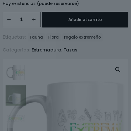
Hay existencias (puede reservarse)
Taza
Añadir al carrito
Extremaúra
-
350
Etiquetas:
Fauna
Flora
regalo extremeño
ml
Categorías:
Extremadura
,
Tazas
cantidad