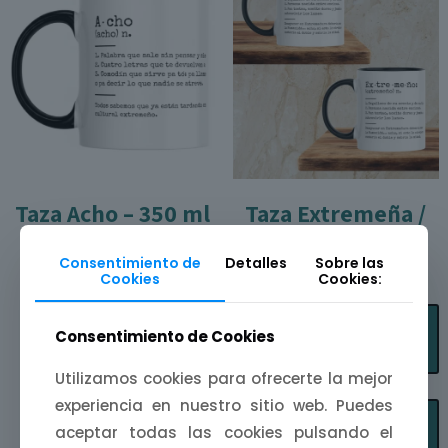
Taza Acho – 350 ml
Taza Extremeña /
11,90
€
Extremeño
Consentimiento de
Detalles
Sobre las
Cookies
Cookies:
Ran
11,90
€
-
22,00
€
Añadir al carrito
de
Seleccionar
prec
Consentimiento de Cookies
opciones
des
Añadir al carrito
11,9
Utilizamos cookies para ofrecerte la mejor
E
has
experiencia en nuestro sitio web. Puedes
p
Seleccionar
22,
aceptar todas las cookies pulsando el
t
opciones