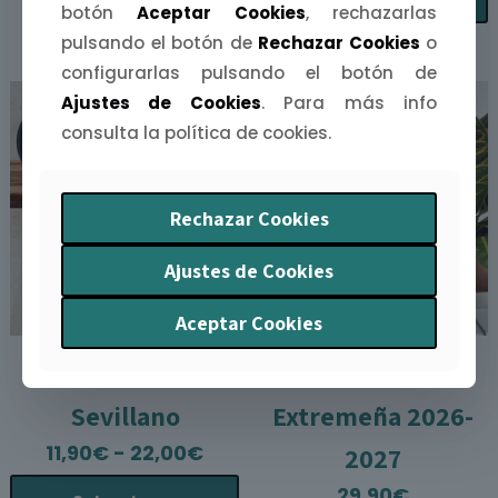
botón
Aceptar Cookies
, rechazarlas
m
pulsando el botón de
Rechazar Cookies
o
v
L
configurarlas pulsando el botón de
o
Ajustes de Cookies
. Para más info
ESTRENO
s
consulta la política de cookies.
p
e
e
Rechazar Cookies
l
p
Ajustes de Cookies
p
Aceptar Cookies
Taza Sevillana /
Agenda Escolar
Sevillano
Extremeña 2026-
Rango
11,90
€
-
22,00
€
2027
de
29,90
€