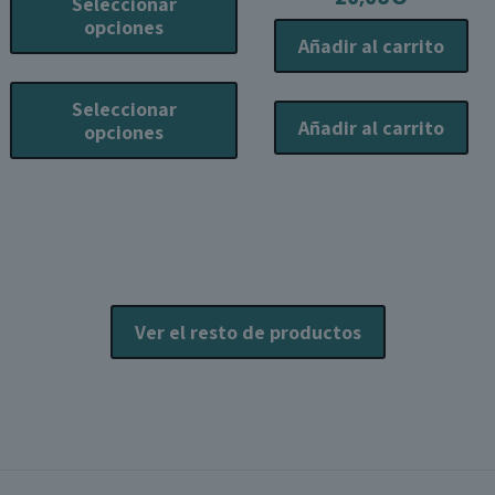
Seleccionar
precios:
opciones
desde
Añadir al carrito
11,90€
Este
hasta
producto
Seleccionar
22,00€
tiene
Añadir al carrito
opciones
múltiples
variantes.
Las
opciones
se
pueden
elegir
Ver el resto de productos
en
la
página
de
producto