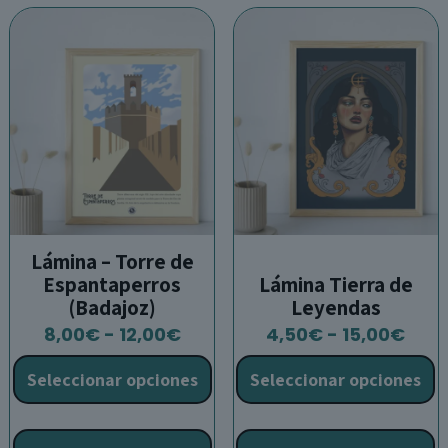
opciones
o
se
s
pueden
p
elegir
e
en
e
la
l
página
p
de
d
producto
p
Lámina – Torre de
Espantaperros
Lámina Tierra de
(Badajoz)
Leyendas
Rango
Ran
8,00
€
-
12,00
€
4,50
€
-
15,00
€
de
de
Seleccionar opciones
Seleccionar opciones
precios:
prec
desde
des
Este
E
8,00€
4,5
producto
p