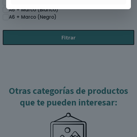
A6
A6 + Marco (Blanco)
A6 + Marco (Negro)
Fitrar
Otras categorías de productos
que te pueden interesar: