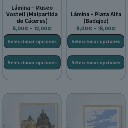
Lámina – Museo
Vostell (Malpartida
Lámina – Plaza Alta
de Cáceres)
(Badajoz)
Rango
Ran
8,00
€
-
12,00
€
8,00
€
-
18,00
€
de
de
Seleccionar opciones
Seleccionar opciones
precios:
prec
desde
des
Este
E
8,00€
8,0
producto
p
Seleccionar opciones
Seleccionar opciones
hasta
has
tiene
t
12,00€
18,0
múltiples
m
variantes.
v
Las
L
opciones
o
se
s
pueden
p
elegir
e
en
e