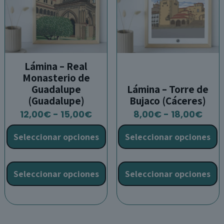
la
l
página
p
de
d
producto
p
Lámina – Real
Monasterio de
Guadalupe
Lámina – Torre de
(Guadalupe)
Bujaco (Cáceres)
Rango
Ran
12,00
€
-
15,00
€
8,00
€
-
18,00
€
de
de
Seleccionar opciones
Seleccionar opciones
precios:
prec
desde
des
Este
E
12,00€
8,0
producto
p
Seleccionar opciones
Seleccionar opciones
hasta
has
tiene
t
15,00€
18,0
múltiples
m
variantes.
v
Las
L