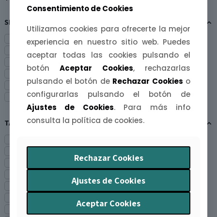
Consentimiento de Cookies
SERIES
Utilizamos cookies para ofrecerte la mejor
Badajoz - Plaza Alta
experiencia en nuestro sitio web. Puedes
Cáceres - Torre de Bujaco
aceptar todas las cookies pulsando el
Guadalupe - Real Monasterio
botón
Aceptar Cookies
, rechazarlas
Malpartida de Cáceres - Museo Vostell
pulsando el botón de
Rechazar Cookies
o
Tierra de Leyendas
configurarlas pulsando el botón de
Tierra de Monumentos
Ajustes de Cookies
. Para más info
consulta la política de cookies.
TAMAÑOS
A3
A4
Rechazar Cookies
A4 + Marco (Blanco)
A4 + Marco (Negro)
Ajustes de Cookies
A5
A5 + Marco (Blanco)
Aceptar Cookies
A5 + Marco (Negro)