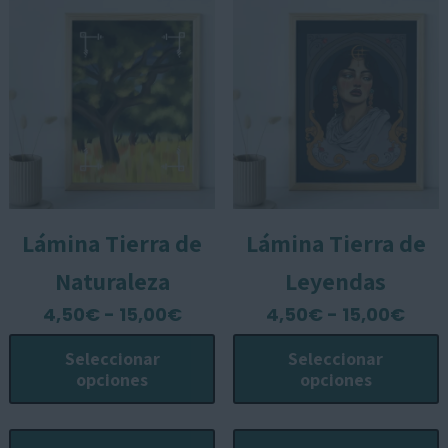
pueden
s
elegir
p
en
e
la
e
página
l
de
p
producto
p
Lámina Tierra de
Lámina Tierra de
Naturaleza
Leyendas
Rango
Ran
4,50
€
-
15,00
€
4,50
€
-
15,00
€
de
de
Seleccionar
Seleccionar
precios:
prec
opciones
opciones
desde
des
4,50€
4,5
Este
E
hasta
has
producto
p