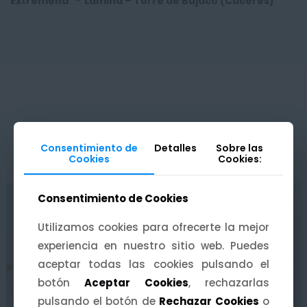
Extremeña
-
Lámina – Torre de Bujaco (Cáceres)
Consentimiento de
Consentimiento de
Detalles
Detalles
Sobre las
Sobre las
PRODUCTOS RELACIONADOS
Cookies
Cookies
Cookies:
Cookies:
Consentimiento de Cookies
Consentimiento de Cookies
Utilizamos cookies para ofrecerte la mejor
Utilizamos cookies para ofrecerte la mejor
experiencia en nuestro sitio web. Puedes
experiencia en nuestro sitio web. Puedes
aceptar todas las cookies pulsando el
aceptar todas las cookies pulsando el
botón
botón
Aceptar Cookies
Aceptar Cookies
, rechazarlas
, rechazarlas
pulsando el botón de
pulsando el botón de
Rechazar Cookies
Rechazar Cookies
o
o