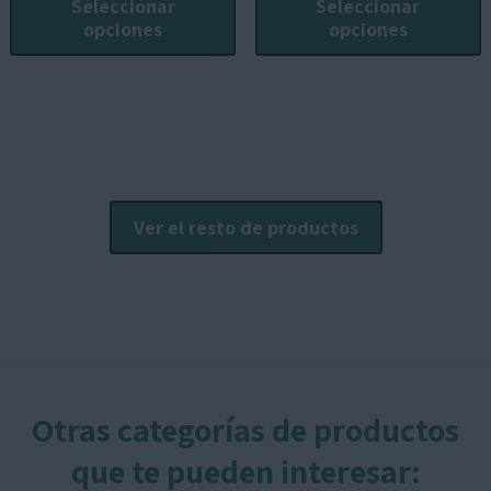
Seleccionar
Seleccionar
15,00€
15,0
tiene
t
opciones
opciones
múltiples
m
variantes.
v
Las
L
opciones
o
se
s
pueden
p
elegir
e
Ver el resto de productos
en
e
la
l
página
p
de
producto
p
Otras categorías de productos
que te pueden interesar: