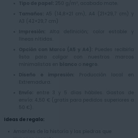
Tipo de papel:
250 g/m², acabado mate.
Tamaños:
A5 (14,8×21 cm), A4 (21×29,7 cm) y
A3 (42×29,7 cm)
Impresión:
Alta definición; color estable y
líneas nítidas.
Opción con Marco (A5 y A4):
Puedes recibirla
lista para colgar con nuestros marcos
minimalistas en
blanco
o
negro
.
Diseño e impresión:
Producción local en
Extremadura.
Envío:
entre 3 y 5 días hábiles. Gastos de
envío: 4,50 € (gratis para pedidos superiores a
50 €).
Ideas de regalo:
Amantes de la historia y las piedras que