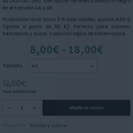
A3 (42×29,7 cm), con opción de marco blanco o negro
en el tamaño A4 y A5.
Producción local. Envío 3-5 días hábiles; gastos 4,50 €
(gratis a partir de 50 €). Perfecta para salones,
bibliotecas y aulas. Colección Mijina de Extremadura.
Rang
8,00
€
-
18,00
€
de
preci
desd
Tamaño
8,00€
hasta
12,00
€
18,00
Hay existencias
Lámina
Añadir al carrito
-
Torre
de
Etiquetas:
historia y cultura
Bujaco