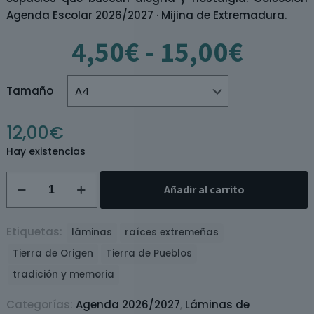
Agenda Escolar 2026/2027 · Mijina de Extremadura.
Rang
4,50
€
-
15,00
€
de
preci
desd
Tamaño
4,50€
hasta
12,00
€
15,00
Hay existencias
Lámina
Añadir al carrito
Tierra
de
Juegos
Etiquetas:
láminas
raíces extremeñas
cantidad
Tierra de Origen
Tierra de Pueblos
tradición y memoria
Categorías:
Agenda 2026/2027
,
Láminas de