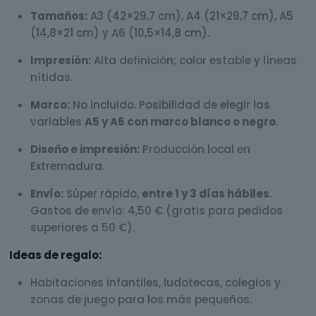
Tamaños:
A3 (42×29,7 cm), A4 (21×29,7 cm), A5
(14,8×21 cm) y A6 (10,5×14,8 cm).
Impresión:
Alta definición; color estable y líneas
nítidas.
Marco:
No incluido. Posibilidad de elegir las
variables
A5 y A6 con marco blanco o negro
.
Diseño e impresión:
Producción local en
Extremadura.
Envío:
Súper rápido,
entre 1 y 3 días hábiles
.
Gastos de envío: 4,50 € (gratis para pedidos
superiores a 50 €).
Ideas de regalo:
Habitaciones infantiles, ludotecas, colegios y
zonas de juego para los más pequeños.