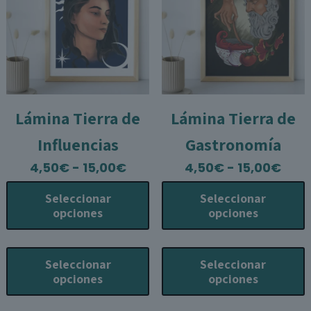
en
e
la
l
página
p
de
producto
p
Lámina Tierra de
Lámina Tierra de
Influencias
Gastronomía
Rango
Ran
4,50
€
-
15,00
€
4,50
€
-
15,00
€
de
de
Seleccionar
Seleccionar
precios:
prec
opciones
opciones
desde
des
4,50€
4,5
Este
E
hasta
has
producto
p
Seleccionar
Seleccionar
15,00€
15,0
tiene
t
opciones
opciones
múltiples
m
variantes.
v