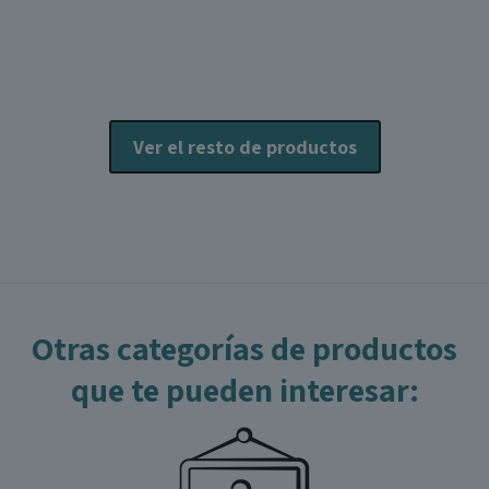
Las
L
opciones
o
se
s
pueden
p
elegir
e
Ver el resto de productos
en
e
la
l
página
p
de
producto
p
Otras categorías de productos
que te pueden interesar: