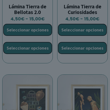
Lámina Tierra de
Lámina Tierra de
Bellotas 2.0
Curiosidades
Rango
Ran
4,50
€
-
15,00
€
4,50
€
-
15,00
€
de
de
Seleccionar opciones
Seleccionar opciones
precios:
prec
desde
des
Este
E
4,50€
4,5
producto
p
Seleccionar opciones
Seleccionar opciones
hasta
has
tiene
t
15,00€
15,0
múltiples
m
variantes.
v
Las
L
opciones
o
se
s
pueden
p
elegir
e
en
e
la
l