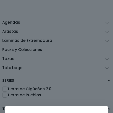
Agendas
Artistas
Láminas de Extremadura
Packs y Colecciones
Tazas
Tote bags
SERIES
Tierra de Cigüeñas 2.0
Tierra de Pueblos
TAMAÑOS