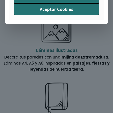
que te pueden interesar:
Aceptar Cookies
Láminas ilustradas
Decora tus paredes con una
mijina de Extremadura
.
Láminas A4, A5 y A6 inspiradas en
paisajes, fiestas y
leyendas
de nuestra tierra.