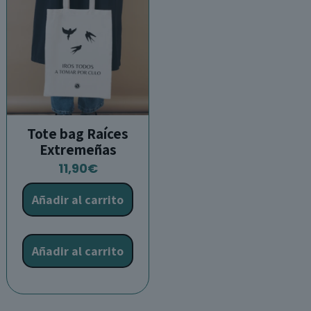
elegir
e
en
e
la
l
página
p
de
d
producto
p
Tote bag Raíces
Extremeñas
11,90
€
Añadir al carrito
Añadir al carrito