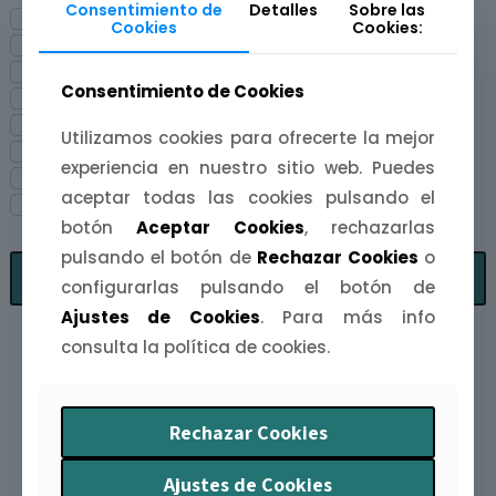
Consentimiento de
Detalles
Sobre las
A3
Cookies
Cookies:
A4
A5
Consentimiento de Cookies
A5 + Marco (Blanco)
A5 + Marco (Negro)
Utilizamos cookies para ofrecerte la mejor
A6
experiencia en nuestro sitio web. Puedes
A6 + Marco (Blanco)
aceptar todas las cookies pulsando el
A6 + Marco (Negro)
botón
Aceptar Cookies
, rechazarlas
pulsando el botón de
Rechazar Cookies
o
Fitrar
configurarlas pulsando el botón de
Ajustes de Cookies
. Para más info
consulta la política de cookies.
Rechazar Cookies
Otras categorías de productos
Ajustes de Cookies