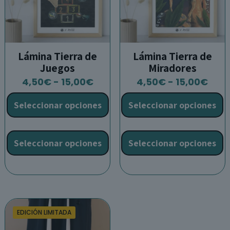
página
p
de
d
producto
p
Lámina Tierra de
Lámina Tierra de
Juegos
Miradores
Rango
Ran
4,50
€
-
15,00
€
4,50
€
-
15,00
€
de
de
Seleccionar opciones
Seleccionar opciones
precios:
prec
desde
des
Este
E
4,50€
4,5
producto
p
Seleccionar opciones
Seleccionar opciones
hasta
has
tiene
t
15,00€
15,0
múltiples
m
variantes.
v
Las
L
opciones
o
se
s
EDICIÓN LIMITADA
pueden
p