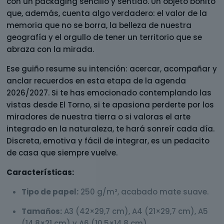
con un packaging sencillo y sentido. Un objeto bonito
que, además, cuenta algo verdadero: el valor de la
memoria que no se borra, la belleza de nuestra
geografía y el orgullo de tener un territorio que se
abraza con la mirada.
Ese guiño resume su intención: acercar, acompañar y
anclar recuerdos en esta etapa de la agenda
2026/2027. Si te has emocionado contemplando las
vistas desde El Torno, si te apasiona perderte por los
miradores de nuestra tierra o si valoras el arte
integrado en la naturaleza, te hará sonreír cada día.
Discreta, emotiva y fácil de integrar, es un pedacito
de casa que siempre vuelve.
Características:
Tipo de papel:
250 g/m², acabado mate suave.
Tamaños:
A3 (42×29,7 cm), A4 (21×29,7 cm), A5
(14,8×21 cm) y A6 (10,5×14,8 cm).