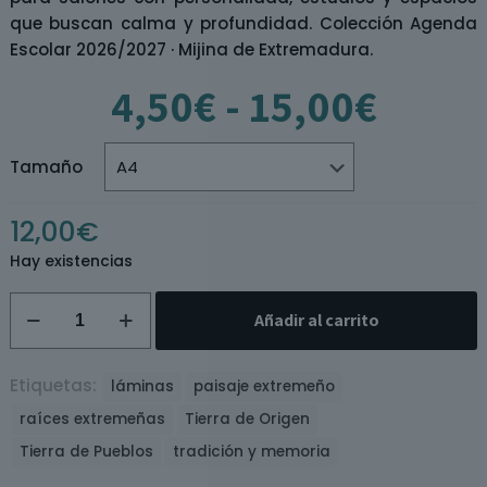
que buscan calma y profundidad. Colección Agenda
Escolar 2026/2027 · Mijina de Extremadura.
Rang
4,50
€
-
15,00
€
de
preci
desd
Tamaño
4,50€
hasta
12,00
€
15,00
Hay existencias
Lámina
Añadir al carrito
Tierra
de
Miradores
Etiquetas:
láminas
paisaje extremeño
cantidad
raíces extremeñas
Tierra de Origen
Tierra de Pueblos
tradición y memoria