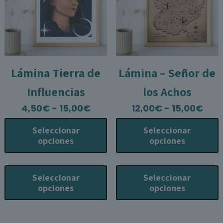
la
l
página
p
de
producto
p
Lámina Tierra de
Lámina – Señor de
Influencias
los Achos
Rango
Ran
4,50
€
-
15,00
€
12,00
€
-
15,00
€
de
de
Seleccionar
Seleccionar
precios:
prec
opciones
opciones
desde
des
4,50€
12,
Este
E
hasta
has
producto
p
Seleccionar
Seleccionar
15,00€
15,
tiene
t
opciones
opciones
múltiples
m
variantes.
v
Las
L