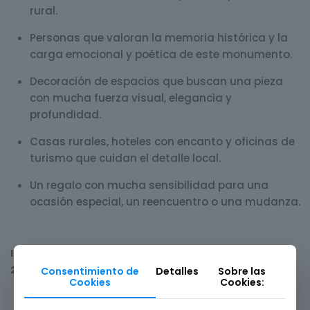
rural.
Personas que valoran la memoria histórica y la
carga emocional y poética de este monumento.
Decoración de espacios que buscan una pieza
con mucha fuerza visual, elegancia y
profundidad.
Casas rurales, hoteles con encanto y oficinas de
turismo que cuidan el detalle local.
Un regalo con mucha sensibilidad para una
ocasión especial, un reencuentro o una mudanza.
Inicio
-
Láminas de Extremadura
-
Agenda
2026/2027
-
Lámina Tierra de Miradores
Consentimiento de
Detalles
Sobre las
Cookies
Cookies: