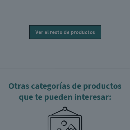
opciones
o
se
s
pueden
p
elegir
e
Ver el resto de productos
en
e
la
l
página
p
de
producto
p
Otras categorías de productos
que te pueden interesar: