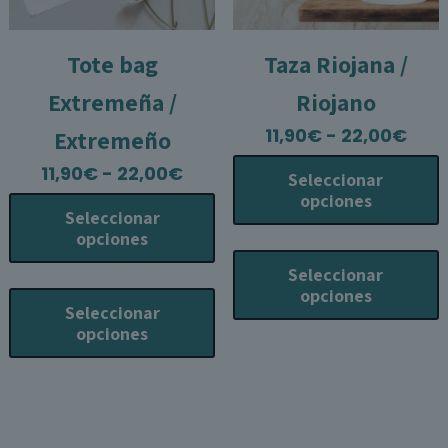
producto
p
Tote bag
Taza Riojana /
Extremeña /
Riojano
Ran
11,90
€
-
22,00
€
Extremeño
de
Rango
11,90
€
-
22,00
€
Seleccionar
prec
de
opciones
des
Seleccionar
precios:
11,9
opciones
desde
E
has
11,90€
p
Seleccionar
22,
Este
hasta
t
opciones
producto
Seleccionar
22,00€
m
tiene
opciones
v
múltiples
L
variantes.
o
Las
s
opciones
p