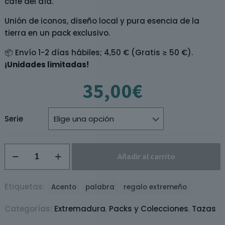
café del día.
Unión de iconos, diseño local y pura esencia de la
tierra en un pack exclusivo.
📦 Envío 1-2 días hábiles; 4,50 € (Gratis ≥ 50 €).
¡Unidades limitadas!
35,00
€
Serie
Pack
Añadir al carrito
Collar
Bellotera
+
Etiquetas:
Acento
palabra
regalo extremeño
Taza
Categorías:
Extremadura
,
Packs y Colecciones
,
Tazas
//
Colaboración