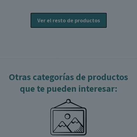
se
e
pueden
e
elegir
l
Ver el resto de productos
en
p
la
página
p
de
producto
Otras categorías de productos
que te pueden interesar: