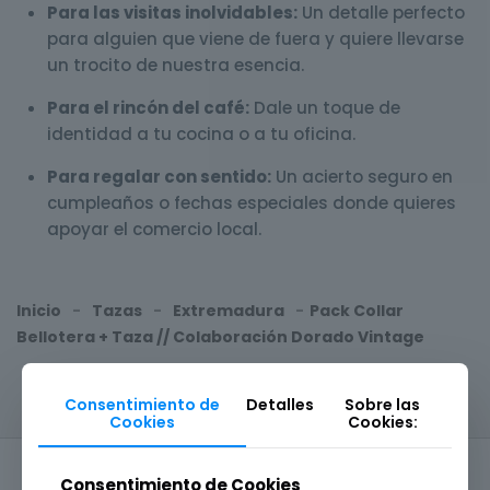
Para las visitas inolvidables:
Un detalle perfecto
para alguien que viene de fuera y quiere llevarse
un trocito de nuestra esencia.
Para el rincón del café:
Dale un toque de
identidad a tu cocina o a tu oficina.
Para regalar con sentido:
Un acierto seguro en
cumpleaños o fechas especiales donde quieres
apoyar el comercio local.
Inicio
-
Tazas
-
Extremadura
-
Pack Collar
Bellotera + Taza // Colaboración Dorado Vintage
Consentimiento de
Detalles
Sobre las
Cookies
Cookies:
Consentimiento de Cookies