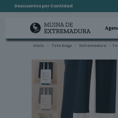
Descuentos por Cantidad
Agen
Inicio
-
Tote bags
-
Extremadura
-
To