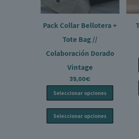
Pack Collar Bellotera +
Tote Bag //
Colaboración Dorado
Vintage
35,00
€
Seleccionar opciones
Este
producto
Seleccionar opciones
tiene
múltiples
variantes.