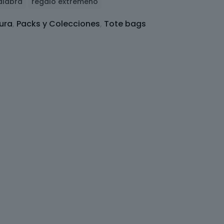
alabra
regalo extremeño
ura
,
Packs y Colecciones
,
Tote bags