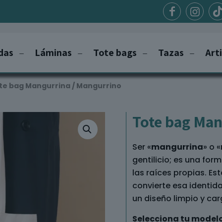
das
Láminas
Tote bags
Tazas
Art
te bag Mangurrina / Mangurrino
Tote bag Man
Ser «
mangurrina
» o «
gentilicio; es una form
las raíces propias. Es
convierte esa identid
un diseño limpio y ca
Selecciona tu modelo 