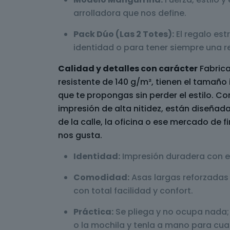
arrolladora que nos define.
Pack Dúo (Las 2 Totes):
El regalo est
identidad o para tener siempre una re
Calidad y detalles con carácter
Fabrica
resistente de 140 g/m², tienen el tamaño 
que te propongas sin perder el estilo. Co
impresión de alta nitidez, están diseñad
de la calle, la oficina o ese mercado de
nos gusta.
Identidad:
Impresión duradera con el 
Comodidad:
Asas largas reforzadas 
con total facilidad y confort.
Práctica:
Se pliega y no ocupa nada; 
o la mochila y tenla a mano para cual