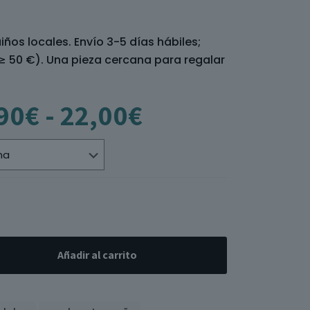
iños locales. Envío 3-5 días hábiles;
 ≥ 50 €). Una pieza cercana para regalar
Rango
90
€
-
22,00
€
de
precios:
desde
11,90€
hasta
22,00€
Añadir al carrito