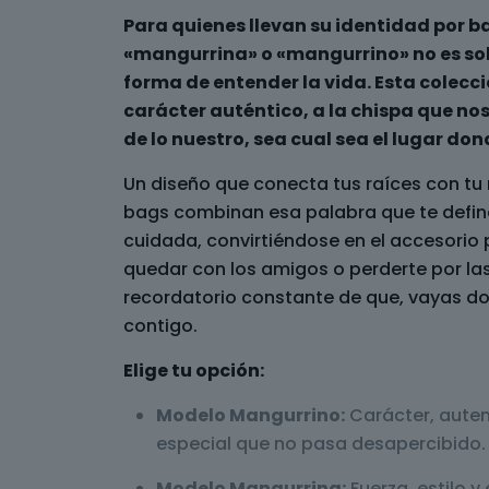
Para quienes llevan su identidad por b
«mangurrina» o «mangurrino» no es sol
forma de entender la vida. Esta colecci
carácter auténtico, a la chispa que nos
de lo nuestro, sea cual sea el lugar don
Un diseño que conecta tus raíces con tu 
bags combinan esa palabra que te define
cuidada, convirtiéndose en el accesorio p
quedar con los amigos o perderte por las 
recordatorio constante de que, vayas do
contigo.
Elige tu opción:
Modelo Mangurrino:
Carácter, auten
especial que no pasa desapercibido.
Modelo Mangurrina:
Fuerza, estilo 