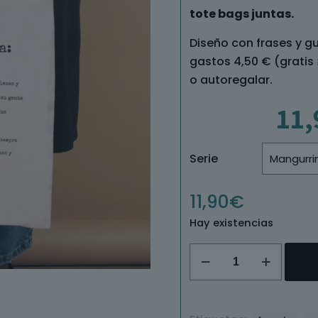
tote bags juntas.
Diseño con frases y gu
gastos 4,50 € (gratis
o autoregalar.
11,
Serie
11,90
€
Hay existencias
Tote
bag
Mangurrina
/