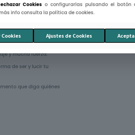
echazar Cookies
o configurarlas pulsando el botón
 más info consulta la política de cookies.
raíces con desparpajo allá
gos que viven fuera y
 Cookies
Ajustes de Cookies
Acepta
rra.
aje y mucha fuerza.
rma de ser y lucir tu
emento que diga quiénes