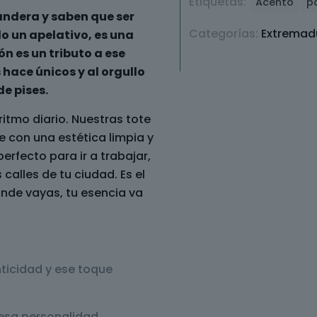
Etiquetas:
Acento
p
Mangurrino
andera y saben que ser
cantidad
Categorías:
Extremad
o un apelativo, es una
ón es un tributo a ese
 hace únicos y al orgullo
de pises.
ritmo diario. Nuestras tote
 con una estética limpia y
erfecto para ir a trabajar,
calles de tu ciudad. Es el
nde vayas, tu esencia va
ticidad y ese toque
y esa personalidad