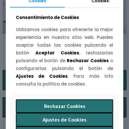
Cookies
Cookies:
Consentimiento de Cookies
Utilizamos cookies para ofrecerte la mejor
experiencia en nuestro sitio web. Puedes
Lámina Tierra de
Lámina Tierra de
aceptar todas las cookies pulsando el
botón
Aceptar Cookies
, rechazarlas
Historia
Curiosidades
pulsando el botón de
Rechazar Cookies
o
Rango
Ran
4,50
€
-
15,00
€
4,50
€
-
15,00
€
configurarlas pulsando el botón de
de
de
Ajustes de Cookies
. Para más info
Seleccionar
Seleccionar
precios:
prec
opciones
opciones
consulta la política de cookies.
desde
des
4,50€
4,5
Este
E
hasta
has
producto
p
Seleccionar
Seleccionar
15,00€
15,0
Rechazar Cookies
tiene
t
opciones
opciones
múltiples
m
Ajustes de Cookies
variantes.
v