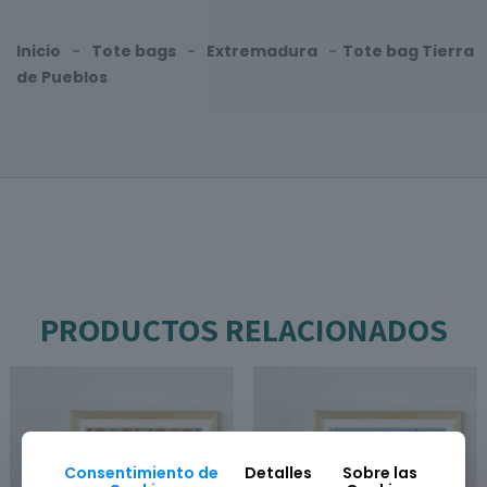
Inicio
-
Tote bags
-
Extremadura
-
Tote bag Tierra
de Pueblos
PRODUCTOS RELACIONADOS
Consentimiento de
Detalles
Sobre las