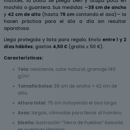
matices; la bolsa se pliega bien y ocupa poco en
mochila o guantera. Sus medidas —
38 cm de ancho
y
42 cm de alto
(hasta
75 cm
contando el asa)— la
hacen práctica para el día a día sin resultar
aparatosa.
Llega protegida y lista para regalo. Envío
entre 1 y 2
días hábiles
; gastos
4,50 €
(gratis ≥ 50 €).
Características:
Tela:
resistente, color natural, gramaje 140
g/m².
Tamaño bolsa:
38 cm de ancho × 42 cm de
alto.
Altura total:
75 cm incluyendo el asa larga.
Asas:
largas, cómodas para llevar al hombro.
Diseño:
ilustración “Tierra de Pueblos” basada
en nuestras láminas.