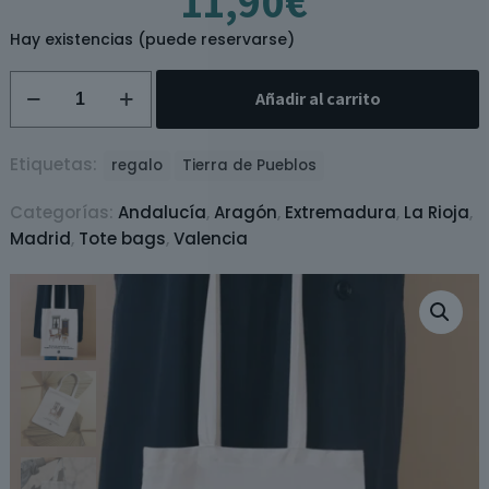
11,90
€
Hay existencias (puede reservarse)
Tote
Añadir al carrito
bag
Tierra
de
Etiquetas:
regalo
Tierra de Pueblos
Pueblos
Categorías:
Andalucía
,
Aragón
,
Extremadura
,
La Rioja
,
cantidad
Madrid
,
Tote bags
,
Valencia