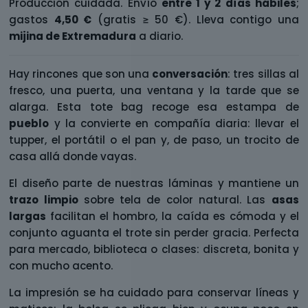
Producción cuidada. Envío
entre 1 y 2 días hábiles
;
gastos
4,50 €
(gratis ≥ 50 €). Lleva contigo una
mijina de Extremadura
a diario.
Hay rincones que son una
conversación
: tres sillas al
fresco, una puerta, una ventana y la tarde que se
alarga. Esta tote bag recoge esa estampa de
pueblo
y la convierte en compañía diaria: llevar el
tupper, el portátil o el pan y, de paso, un trocito de
casa allá donde vayas.
El diseño parte de nuestras láminas y mantiene un
trazo limpio
sobre tela de color natural. Las
asas
largas
facilitan el hombro, la caída es cómoda y el
conjunto aguanta el trote sin perder gracia. Perfecta
para mercado, biblioteca o clases: discreta, bonita y
con mucho acento.
La impresión se ha cuidado para conservar líneas y