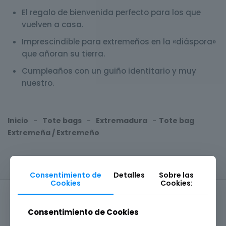
El regalo de bienvenida perfecto para los que
vuelven a casa.
Imprescindible para extremeños en la «diáspora»
que añoran su tierra.
Cumpleaños con un guiño identitario y muy
nuestro.
Inicio
-
Tote bags
-
Extremadura
-
Tote bag
Extremeña / Extremeño
Consentimiento de
Detalles
Sobre las
Cookies
Cookies:
Consentimiento de Cookies