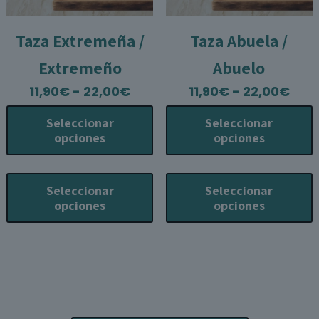
p
Taza Extremeña /
Taza Abuela /
Extremeño
Abuelo
Rango
Ran
11,90
€
-
22,00
€
11,90
€
-
22,00
€
de
de
Seleccionar
Seleccionar
precios:
prec
opciones
opciones
desde
des
11,90€
11,9
Este
E
hasta
has
producto
p
Seleccionar
Seleccionar
22,00€
22,
tiene
t
opciones
opciones
múltiples
m
variantes.
v
Las
L
opciones
o
se
s
pueden
p