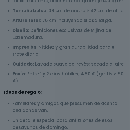
Tela:
resistente, color natural, gramaje 140 g/m².
Tamaño bolsa:
38 cm de ancho × 42 cm de alto.
Altura total:
75 cm incluyendo el asa larga.
Diseño:
Definiciones exclusivas de Mijina de
Extremadura.
Impresión:
Nitidez y gran durabilidad para el
trote diario.
Cuidado:
Lavado suave del revés; secado al aire.
Envío:
Entre 1 y 2 días hábiles; 4,50 € (gratis ≥ 50
€).
Ideas de regalo:
Familiares y amigos que presumen de acento
allá donde van.
Un detalle especial para anfitriones de esos
desayunos de domingo.