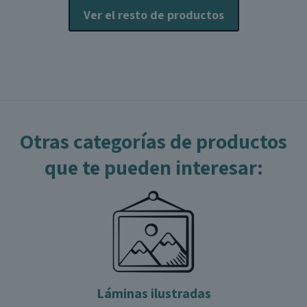
elegir
e
Ver el resto de productos
en
e
la
l
página
p
de
producto
p
Otras categorías de productos
que te pueden interesar:
Láminas ilustradas