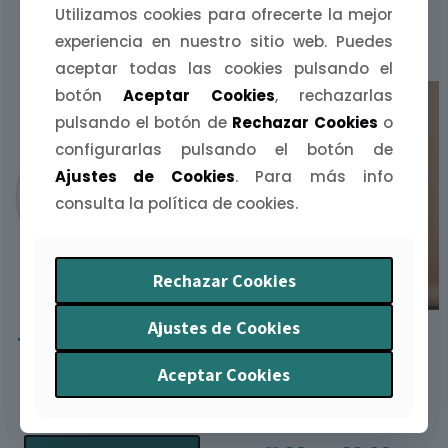
Utilizamos cookies para ofrecerte la mejor
PRODUCTOS RELACIONADOS
experiencia en nuestro sitio web. Puedes
aceptar todas las cookies pulsando el
botón
Aceptar Cookies
, rechazarlas
pulsando el botón de
Rechazar Cookies
o
configurarlas pulsando el botón de
Ajustes de Cookies
. Para más info
consulta la política de cookies.
Rechazar Cookies
Ajustes de Cookies
Taza Extremaúra –
Tote bag
Aceptar Cookies
350 ml
Mangurrina /
11,90
€
Mangurrino