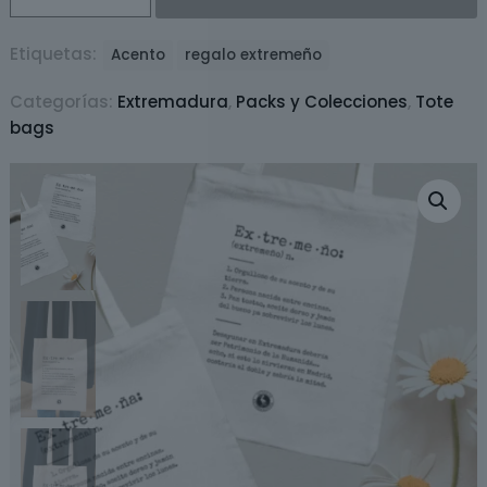
22,0
Extremeña
/
Etiquetas:
Acento
regalo extremeño
Extremeño
Categorías:
Extremadura
,
Packs y Colecciones
,
Tote
cantidad
bags