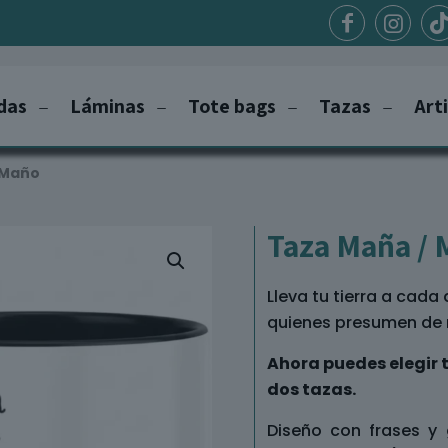
das
Láminas
Tote bags
Tazas
Art
 Maño
Taza Maña /
Lleva tu tierra a cad
quienes presumen de 
Ahora puedes elegir t
dos tazas.
Diseño con frases y 