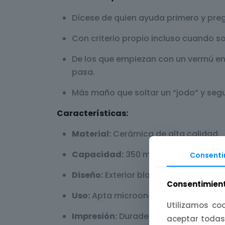
Dícese de quien ayuda primero y pre
Con criterio propio incluso cuando so
De los que empiezan con un vermú en 
pasa.
Más maño que soltar un “jodo” y segui
Características:
Material:
Cerámica de alta calidad.
Capacidad:
350 ml.
Consenti
Diseño:
Exterior blanco con interior y
Consentimient
Uso:
Apta microondas; no recomendab
Utilizamos coo
Impresión:
Duradera con textos/elem
aceptar todas