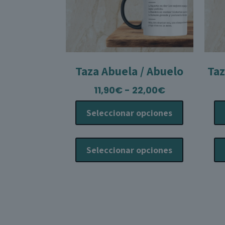
Taza Abuela / Abuelo
Taz
Rango
11,90
€
-
22,00
€
de
Seleccionar opciones
precios:
desde
Este
11,90€
producto
Seleccionar opciones
hasta
tiene
22,00€
múltiples
variantes.
Las
opciones