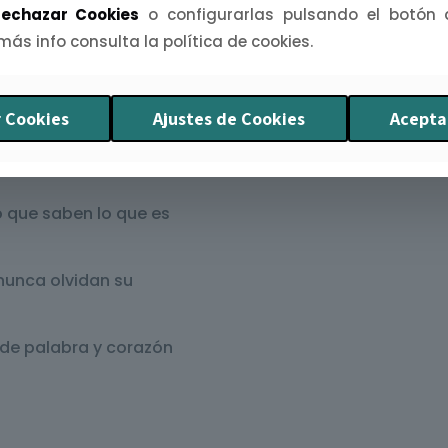
echazar Cookies
o configurarlas pulsando el botón
(gratis ≥ 50 €).
 más info consulta la política de cookies.
que ponen la sinceridad
 Cookies
Ajustes de Cookies
Acepta
 que saben lo que es
nunca olvidan su
de palabra y corazón