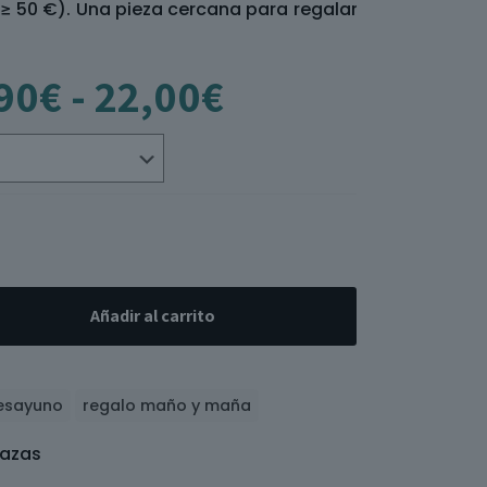
 ≥ 50 €). Una pieza cercana para regalar
Rango
90
€
-
22,00
€
de
precios:
desde
11,90€
hasta
22,00€
Añadir al carrito
esayuno
regalo maño y maña
azas