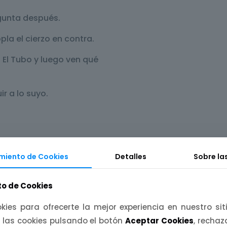
gunta después.
pla el cierzo en contra.
El Tubo y luego ven qué
r a lo suyo.
miento de Cookies
Detalles
Sobre la
 asa negros.
o de Cookies
le lavavajillas.
kies para ofrecerte la mejor experiencia en nuestro si
entos locales.
 las cookies pulsando el botón
Aceptar Cookies
, recha