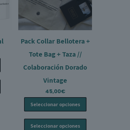
ml
Pack Collar Bellotera +
Tote Bag + Taza //
Colaboración Dorado
Vintage
45,00
€
Seleccionar opciones
Este
producto
Seleccionar opciones