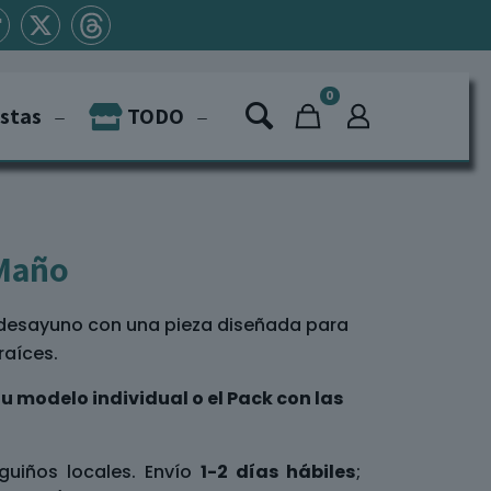
0
istas
TODO
 Maño
a desayuno con una pieza diseñada para
raíces.
u modelo individual o el Pack con las
guiños locales. Envío
1-2 días hábiles
;