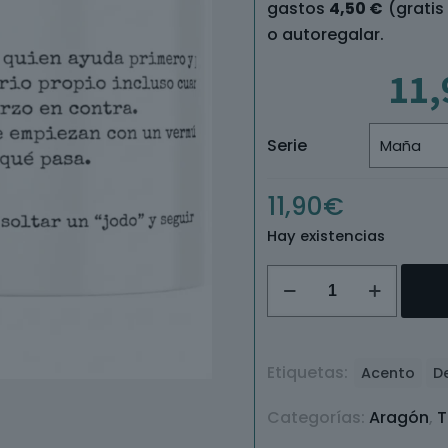
gastos
4,50 €
(gratis
o autoregalar.
11,
Serie
11,90
€
Hay existencias
Taza
Maña
/
Maño
Etiquetas:
Acento
D
cantidad
Categorías:
Aragón
,
T