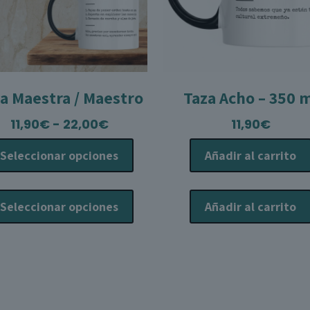
a Maestra / Maestro
Taza Acho – 350 
Rango
11,90
€
-
22,00
€
11,90
€
de
Seleccionar opciones
Añadir al carrito
precios:
desde
Este
11,90€
producto
Seleccionar opciones
Añadir al carrito
hasta
tiene
22,00€
múltiples
variantes.
Las
opciones