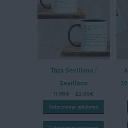
Taza Sevillana /
A
Sevillano
20
Rango
11,90
€
-
22,00
€
de
Seleccionar opciones
precios:
desde
Este
11,90€
producto
Seleccionar opciones