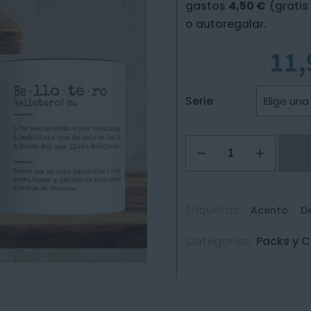
gastos
4,50 €
(gratis
o autoregalar.
11,
Serie
Taza
Bellotera
/
Bellotero
Etiquetas:
Acento
D
cantidad
Categorías:
Packs y 