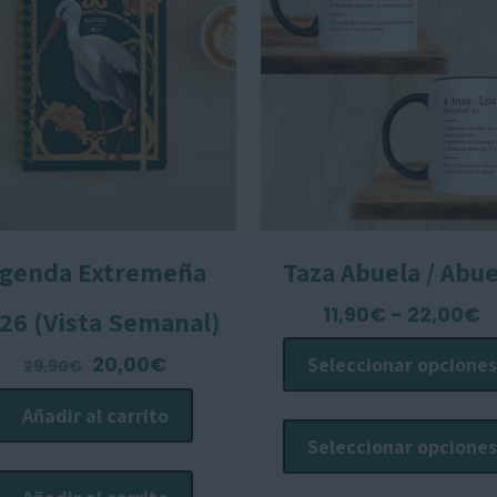
genda Extremeña
Taza Abuela / Abu
R
11,90
€
-
22,00
€
26 (Vista Semanal)
d
El
El
20,00
€
Seleccionar opciones
29,90
€
p
precio
precio
d
Añadir al carrito
original
actual
1
Seleccionar opciones
era:
es:
h
29,90€.
20,00€.
2