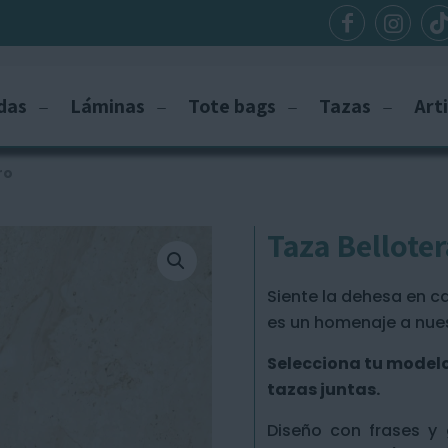
das
Láminas
Tote bags
Tazas
Art
ro
Taza Belloter
Siente la dehesa en 
es un homenaje a nues
Selecciona tu modelo 
tazas juntas.
Diseño con frases y 