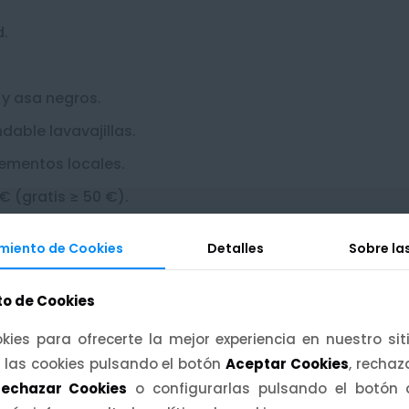
d.
 y asa negros.
able lavavajillas.
ementos locales.
 € (gratis ≥ 50 €).
miento de Cookies
miento de Cookies
Detalles
Detalles
Sobre la
Sobre la
nos o amigas con acento.
o de Cookies
o de Cookies
ngo.
kies para ofrecerte la mejor experiencia en nuestro si
kies para ofrecerte la mejor experiencia en nuestro si
 las cookies pulsando el botón
 las cookies pulsando el botón
Aceptar Cookies
Aceptar Cookies
, recha
, recha
echazar Cookies
echazar Cookies
o configurarlas pulsando el botón
o configurarlas pulsando el botón
.