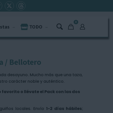
0
istas
TODO
a / Bellotero
cada desayuno. Mucho más que una taza,
tro carácter noble y auténtico.
favorito o llévate el Pack con las dos
guiños locales. Envío
1-2 días hábiles
;