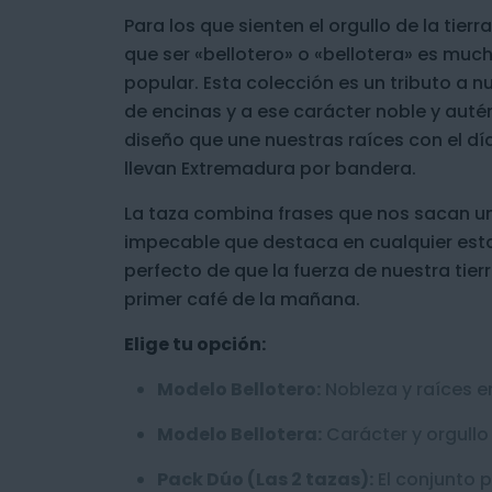
Para los que sienten el orgullo de la tie
que ser «bellotero» o «bellotera» es muc
popular. Esta colección es un tributo a nu
de encinas y a ese carácter noble y auté
diseño que une nuestras raíces con el día
llevan Extremadura por bandera.
La taza combina frases que nos sacan un
impecable que destaca en cualquier estan
perfecto de que la fuerza de nuestra tie
primer café de la mañana.
Elige tu opción:
Modelo Bellotero:
Nobleza y raíces e
Modelo Bellotera:
Carácter y orgullo 
Pack Dúo (Las 2 tazas):
El conjunto 