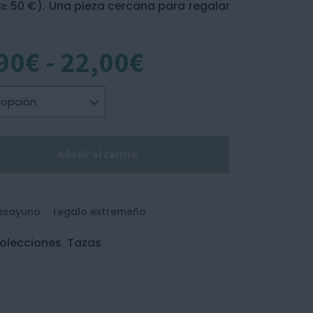
 ≥ 50 €). Una pieza cercana para regalar
Rango
90
€
-
22,00
€
de
precios:
desde
11,90€
hasta
Añadir al carrito
22,00€
esayuno
regalo extremeño
Colecciones
,
Tazas