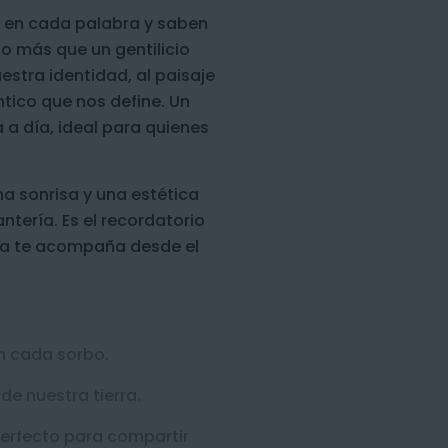
rra en cada palabra y saben
ho más que un gentilicio
estra identidad, al paisaje
ntico que nos define. Un
 a día, ideal para quienes
a sonrisa y una estética
tería. Es el recordatorio
rra te acompaña desde el
n cada sorbo.
de nuestra tierra.
perfecto para compartir