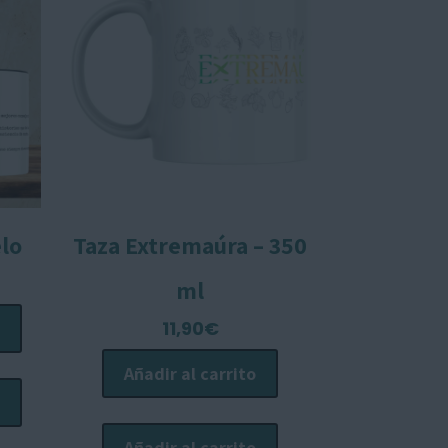
elo
Taza Extremaúra – 350
ango
ml
e
11,90
€
recios:
esde
Este
Añadir al carrito
1,90€
producto
asta
tiene
2,00€
Añadir al carrito