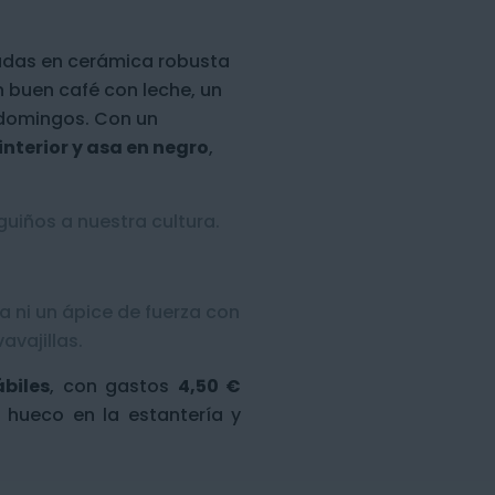
adas en cerámica robusta
n buen café con leche, un
 domingos. Con un
 interior y asa en negro
,
guiños a nuestra cultura.
a ni un ápice de fuerza con
vajillas.
ábiles
, con gastos
4,50 €
e hueco en la estantería y