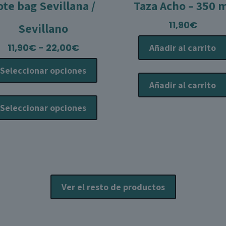
ote bag Sevillana /
Taza Acho – 350 
11,90
€
Sevillano
Rango
11,90
€
-
22,00
€
Añadir al carrito
de
Seleccionar opciones
precios:
Añadir al carrito
desde
Este
11,90€
producto
Seleccionar opciones
hasta
tiene
22,00€
múltiples
variantes.
Las
opciones
se
Ver el resto de productos
pueden
elegir
en