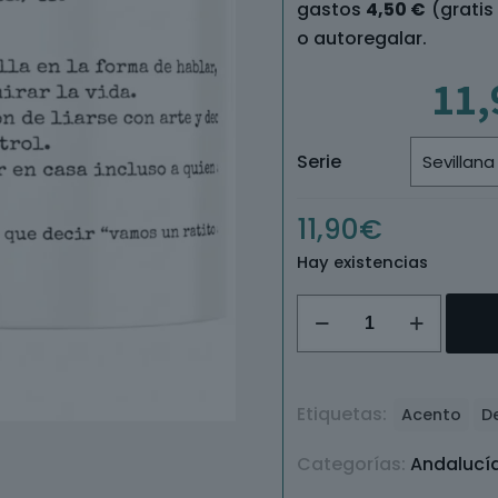
gastos
4,50 €
(gratis
o autoregalar.
11,
Serie
11,90
€
Hay existencias
Taza
Sevillana
/
Sevillano
Etiquetas:
Acento
D
cantidad
Categorías:
Andalucí