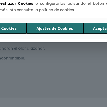
echazar Cookies
o configurarlas pulsando el botón
 más info consulta la política de cookies.
que no cambian Sevilla
 Cookies
Ajustes de Cookies
Acepta
n siendo una fiesta.
eros de trabajo.
ñoran el olor a azahar.
nconfundible.