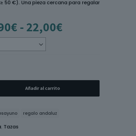
 ≥ 50 €). Una pieza cercana para regalar
Rango
90
€
-
22,00
€
de
precios:
desde
11,90€
hasta
22,00€
Añadir al carrito
esayuno
regalo andaluz
a
,
Tazas