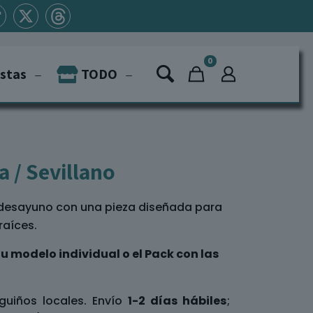
0
istas
TODO
a / Sevillano
a desayuno con una pieza diseñada para
raíces.
u modelo individual o el Pack con las
guiños locales. Envío
1-2 días hábiles
;