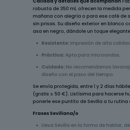
Calidad y detalles que acompañan
Fab
robusta de 350 ml, ofrecen la medida pe
mañana con alegría o para ese café de 
sin prisas. Su diseño exterior en blanco co
asa en negro, dándole un toque elegant
Resistente:
Impresión de alta calidad
Práctica:
Apta para microondas.
Cuidado:
No recomendamos lavavajil
diseño con el paso del tiempo.
Se envía protegida, entre 1 y 2 días hábi
(gratis ≥ 50 €). Listísima para hacerse h
ponerle ese puntito de Sevilla a tu rutina 
Frases Sevillana/o
Lleva Sevilla en la forma de hablar, de 