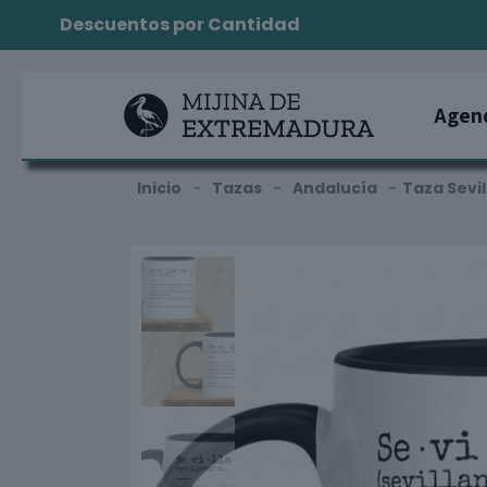
Descuentos por Cantidad
Agen
Inicio
-
Tazas
-
Andalucía
-
Taza Sevil