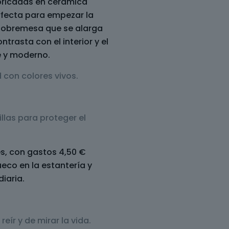
ricadas en cerámica
rfecta para empezar la
sobremesa que se alarga
ntrasta con el interior y el
e y moderno.
 con colores vivos.
las para proteger el
les, con gastos 4,50 €
ueco en la estantería y
diaria.
reír y de mirar la vida.