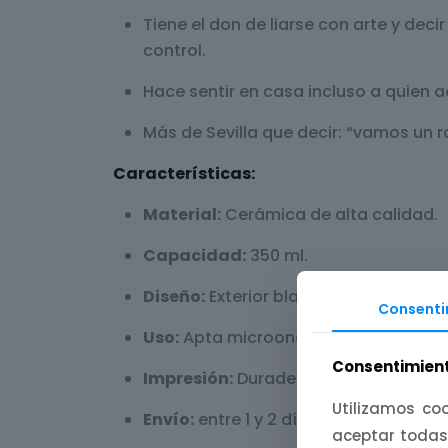
Tiene el don de liarse con arte y dec
control.
Hace sentir en casa incluso a quien a
Más de Sevilla que decir: “vamos un rat
Características:
Material:
Cerámica de alta calidad.
Capacidad:
350 ml.
Diseño:
Exterior blanco con interior y
Consenti
Uso:
Apta microondas; no recomendab
Consentimient
Impresión:
Duradera con textos/elem
Utilizamos coo
Envío:
entre 1 y 2 días hábiles; 4,50 € 
aceptar todas