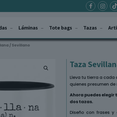
das
Láminas
Tote bags
Tazas
Art
lana / Sevillano
Taza Sevillan
Lleva tu tierra a cad
quienes presumen de 
Ahora puedes elegir t
dos tazas.
Diseño con frases y 