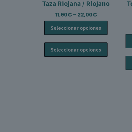
Taza Riojana / Riojano
T
Rango
11,90
€
-
22,00
€
de
Seleccionar opciones
precios:
desde
Este
11,90€
producto
Seleccionar opciones
hasta
tiene
22,00€
múltiples
variantes.
Las
opciones
se
pueden
elegir
en
la