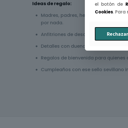
Ideas de regalo:
el botón de
R
Cookies
. Para
Madres, padres, hermanos o amigos 
por nada.
Rechazar
Anfitriones de desayunos que termina
Detalles con duende para los compañ
Regalos de bienvenida para quienes a
Cumpleaños con ese sello sevillano i