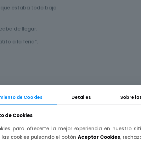
ir que estaba todo bajo
caba de llegar.
ito a la feria”.
 asa negros.
miento de Cookies
Detalles
Sobre la
le lavavajillas.
o de Cookies
entos locales.
kies para ofrecerte la mejor experiencia en nuestro si
(gratis ≥ 50 €).
 las cookies pulsando el botón
Aceptar Cookies
, recha