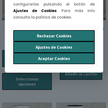
configurarlas pulsando el botón de
Ajustes de Cookies
. Para más info
consulta la política de cookies.
Tote bag Riojana /
Tote bag Tierra de
Rechazar Cookies
Riojano
Flores
Rango
11,90
€
-
22,00
€
11,90
€
Ajustes de Cookies
de
Seleccionar
Añadir al carrito
precios:
Aceptar Cookies
opciones
desde
11,90€
Este
hasta
Añadir al carrito
producto
Seleccionar
22,00€
tiene
opciones
múltiples
variantes.
Las
opciones