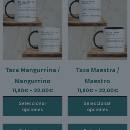
se
pueden
elegir
en
la
página
de
producto
Taza Mangurrina /
Taza Maestra /
Mangurrino
Maestro
Rango
Ran
11,90
€
-
22,00
€
11,90
€
-
22,00
€
de
de
Seleccionar
Seleccionar
precios:
prec
opciones
opciones
desde
des
11,90€
11,9
Este
E
hasta
has
producto
p