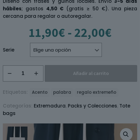
Diseño con frases y guiños locales. Envío
3-5 días
hábiles
; gastos
4,50 €
(gratis ≥ 50 €). Una pieza
cercana para regalar o autoregalar.
Rang
11,90
€
-
22,00
€
de
preci
desd
Serie
11,9
hast
Tote
22,0
Añadir al carrito
Bag
Bellotera
/
Etiquetas:
Acento
palabra
regalo extremeño
Bellotero
Categorías:
Extremadura
,
Packs y Colecciones
,
Tote
cantidad
bags