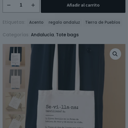
Tote
Añadir al carrito
bag
Sevillana
/
Etiquetas:
Acento
regalo andaluz
Tierra de Pueblos
Sevillano
Categorías:
Andalucía
,
Tote bags
cantidad