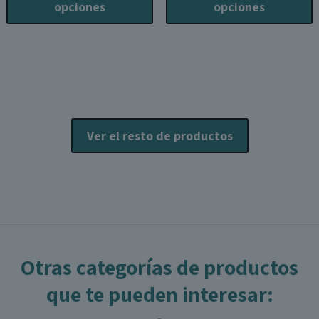
tiene
t
opciones
opciones
múltiples
m
variantes.
v
Las
L
opciones
o
se
s
pueden
p
elegir
e
Ver el resto de productos
en
e
la
l
página
p
de
producto
p
Otras categorías de productos
que te pueden interesar: