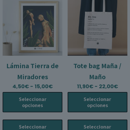
s
p
e
e
l
p
p
Lámina Tierra de
Tote bag Maña /
Miradores
Maño
Rango
Ran
4,50
€
-
15,00
€
11,90
€
-
22,00
€
de
de
Seleccionar
Seleccionar
precios:
prec
opciones
opciones
desde
des
4,50€
11,9
Este
E
hasta
has
producto
p
Seleccionar
Seleccionar
15,00€
22,