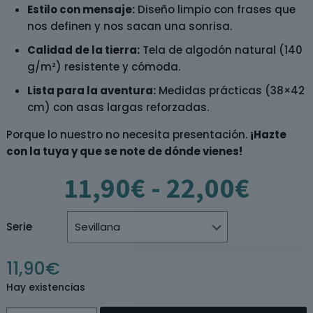
Estilo con mensaje:
Diseño limpio con frases que
nos definen y nos sacan una sonrisa.
Calidad de la tierra:
Tela de algodón natural (140
g/m²) resistente y cómoda.
Lista para la aventura:
Medidas prácticas (38×42
cm) con asas largas reforzadas.
Porque lo nuestro no necesita presentación.
¡Hazte
con la tuya y que se note de dónde vienes!
Rang
11,90
€
-
22,00
€
de
preci
desd
Serie
11,9
hast
11,90
€
22,0
Hay existencias