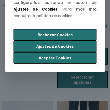
configurarlas pulsando el botón de
Tote bag Tierra de
Pack Collar
Ajustes de Cookies
. Para más info
Pueblos
Bellotera + Tote
consulta la política de cookies.
11,90
€
Bag // Colaboración
Dorado Vintage
Rechazar Cookies
Añadir al carrito
35,00
€
Ajustes de Cookies
Añadir al carrito
Seleccionar
Aceptar Cookies
opciones
E
p
Seleccionar
t
opciones
m
v
L
o