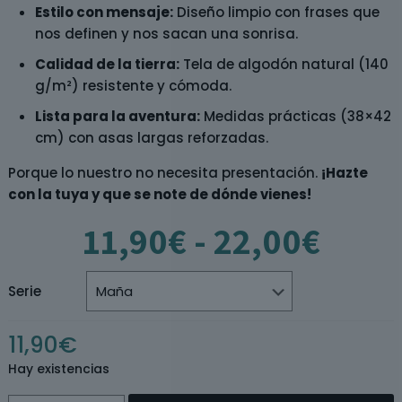
Estilo con mensaje:
Diseño limpio con frases que
nos definen y nos sacan una sonrisa.
Calidad de la tierra:
Tela de algodón natural (140
g/m²) resistente y cómoda.
Lista para la aventura:
Medidas prácticas (38×42
cm) con asas largas reforzadas.
Porque lo nuestro no necesita presentación.
¡Hazte
con la tuya y que se note de dónde vienes!
Rang
11,90
€
-
22,00
€
de
preci
desd
Serie
11,9
hast
11,90
€
22,0
Hay existencias