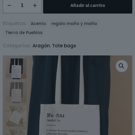
Tote
Añadir al carrito
bag
Maña
/
Etiquetas:
Acento
regalo maño y maña
Maño
Tierra de Pueblos
cantidad
Categorías:
Aragón
,
Tote bags