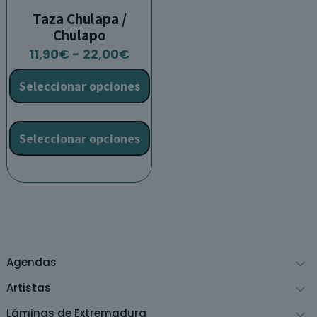
Taza Chulapa /
Chulapo
Rango
11,90
€
-
22,00
€
de
Seleccionar opciones
precios:
desde
Este
11,90€
producto
Seleccionar opciones
hasta
tiene
22,00€
múltiples
variantes.
Las
opciones
se
pueden
Agendas
elegir
en
Artistas
la
Láminas de Extremadura