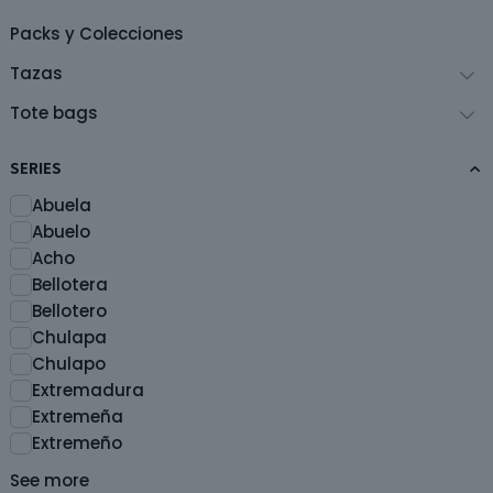
página
de
Packs y Colecciones
producto
Tazas
Tote bags
SERIES
Abuela
Abuelo
Acho
Bellotera
Bellotero
Chulapa
Chulapo
Extremadura
Extremeña
Extremeño
See more