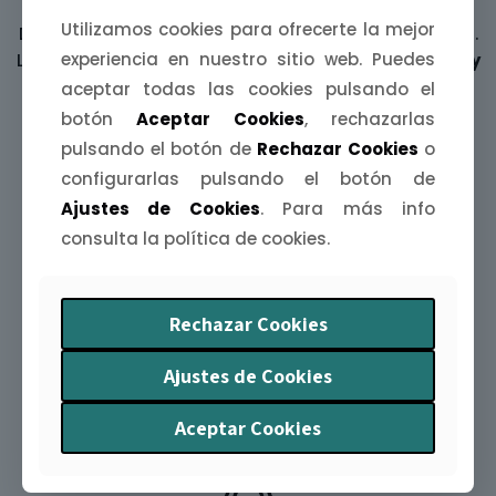
Láminas ilustradas
Utilizamos cookies para ofrecerte la mejor
Decora tus paredes con una
mijina de Extremadura
.
experiencia en nuestro sitio web. Puedes
Láminas A4, A5 y A6 inspiradas en
paisajes, fiestas y
leyendas
de nuestra tierra.
aceptar todas las cookies pulsando el
botón
Aceptar Cookies
, rechazarlas
pulsando el botón de
Rechazar Cookies
o
configurarlas pulsando el botón de
Ajustes de Cookies
. Para más info
consulta la política de cookies.
Agendas Extremeñas
Rechazar Cookies
Organiza tu año con arte y humor. La
Agenda
Extremeña 2026
te acompaña mes a mes con
Ajustes de Cookies
ilustraciones y curiosidades
de nuestra tierra.
Aceptar Cookies