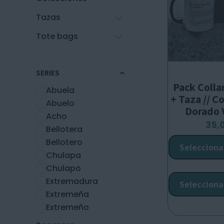
Tazas
Tote bags
SERIES
Pack Colla
Abuela
+ Taza // C
Abuelo
Dorado 
Acho
35,
Bellotera
Bellotero
Selecciona
Chulapa
Chulapo
Extremadura
Selecciona
Extremeña
Extremeño