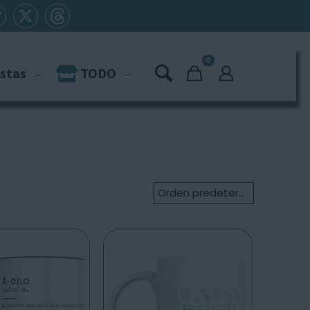
0
istas
TODO