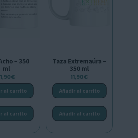
Acho – 350
Taza Extremaúra –
ml
350 ml
11,90
€
11,90
€
r al carrito
Añadir al carrito
r al carrito
Añadir al carrito