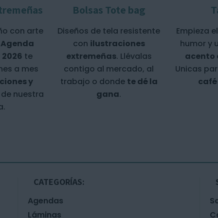
tremeñas
Bolsas Tote bag
T
ño con arte
Diseños de tela resistente
Empieza el
a
Agenda
con
ilustraciones
humor y 
 2026
te
extremeñas
. Llévalas
acento
es a mes
contigo al mercado, al
Unicas par
aciones y
trabajo o donde
te dé la
café 
de nuestra
gana
.
a.
CATEGORÍAS:
Agendas
S
Láminas
C