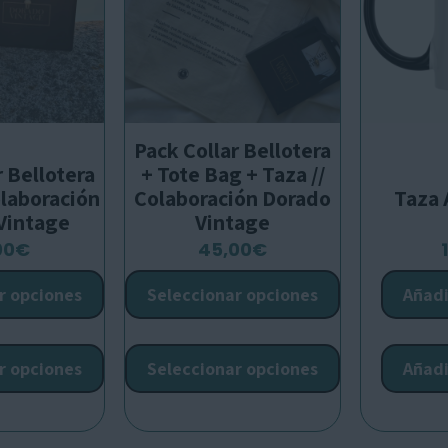
Pack Collar Bellotera
r Bellotera
+ Tote Bag + Taza //
olaboración
Colaboración Dorado
Taza 
Vintage
Vintage
00
€
45,00
€
r opciones
Seleccionar opciones
Añadi
Este
Este
producto
producto
r opciones
Seleccionar opciones
Añadi
tiene
tiene
múltiples
múltiples
variantes.
variantes.