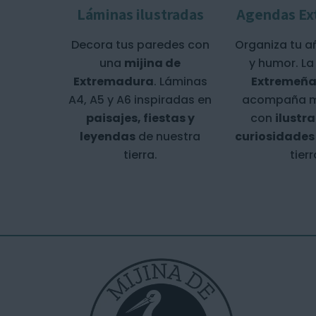
Láminas ilustradas
Agendas Ex
Decora tus paredes con
Organiza tu a
una
mijina de
y humor. L
Extremadura
. Láminas
Extremeña
A4, A5 y A6 inspiradas en
acompaña m
paisajes, fiestas y
con
ilustr
leyendas
de nuestra
curiosidades
tierra.
tierr