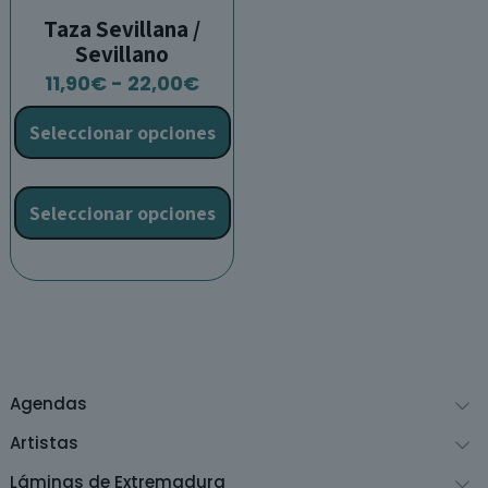
Taza Sevillana /
Sevillano
Rango
11,90
€
-
22,00
€
de
Seleccionar opciones
precios:
desde
Este
11,90€
producto
Seleccionar opciones
hasta
tiene
22,00€
múltiples
variantes.
Las
opciones
se
pueden
Agendas
elegir
en
Artistas
la
Láminas de Extremadura