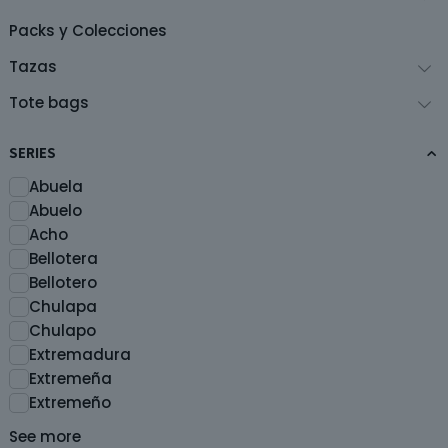
página
de
Packs y Colecciones
producto
Tazas
Tote bags
SERIES
Abuela
Abuelo
Acho
Bellotera
Bellotero
Chulapa
Chulapo
Extremadura
Extremeña
Extremeño
See more