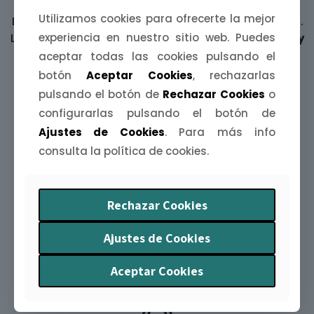
Láminas ilustradas
Utilizamos cookies para ofrecerte la mejor
Decora tus paredes con una
mijina de Extremadura
.
experiencia en nuestro sitio web. Puedes
Láminas A4, A5 y A6 inspiradas en
paisajes, fiestas y
leyendas
de nuestra tierra.
aceptar todas las cookies pulsando el
botón
Aceptar Cookies
, rechazarlas
pulsando el botón de
Rechazar Cookies
o
configurarlas pulsando el botón de
Ajustes de Cookies
. Para más info
consulta la política de cookies.
Agendas Extremeñas
Rechazar Cookies
Organiza tu año con arte y humor. La
Agenda
Extremeña 2026
te acompaña mes a mes con
Ajustes de Cookies
ilustraciones y curiosidades
de nuestra tierra.
Aceptar Cookies