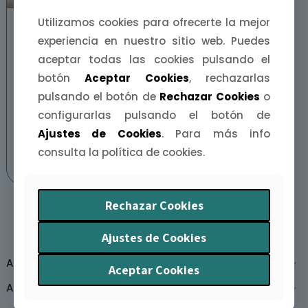
Utilizamos cookies para ofrecerte la mejor
Tote bag Tierra de
Pueblos
experiencia en nuestro sitio web. Puedes
aceptar todas las cookies pulsando el
11,90
€
botón
Aceptar Cookies
, rechazarlas
Añadir al carrito
pulsando el botón de
Rechazar Cookies
o
configurarlas pulsando el botón de
Ajustes de Cookies
. Para más info
Añadir al carrito
consulta la política de cookies.
Rechazar Cookies
Ajustes de Cookies
Agendas
Aceptar Cookies
Artistas