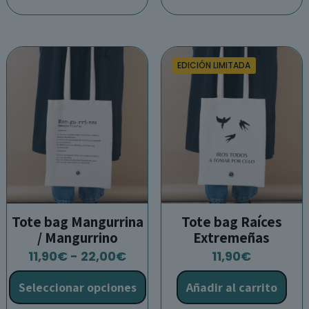
variantes.
v
Las
L
opciones
o
se
s
EDICIÓN LIMITADA
pueden
p
elegir
e
en
e
la
l
página
p
de
d
producto
p
Tote bag Mangurrina
Tote bag Raíces
/ Mangurrino
Extremeñas
Rango
11,90
€
-
22,00
€
11,90
€
de
Seleccionar opciones
Añadir al carrito
precios: