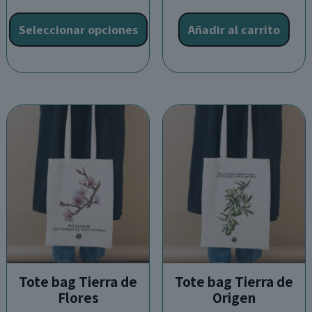
desde
Este
11,90€
producto
Seleccionar opciones
Añadir al carrito
hasta
tiene
22,00€
múltiples
variantes.
Las
opciones
se
pueden
elegir
en
la
página
de
producto
Tote bag Tierra de
Tote bag Tierra de
Flores
Origen