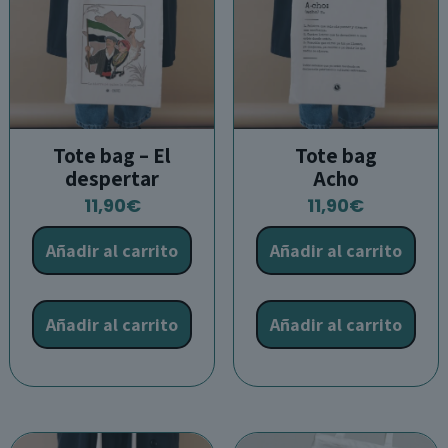
en
e
la
l
página
p
de
d
producto
p
Tote bag – El
Tote bag
despertar
Acho
11,90
€
11,90
€
Añadir al carrito
Añadir al carrito
Añadir al carrito
Añadir al carrito