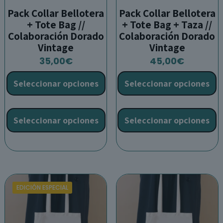
Pack Collar Bellotera
Pack Collar Bellotera
+ Tote Bag //
+ Tote Bag + Taza //
Colaboración Dorado
Colaboración Dorado
Vintage
Vintage
35,00
€
45,00
€
Seleccionar opciones
Seleccionar opciones
Este
E
producto
p
Seleccionar opciones
Seleccionar opciones
tiene
t
múltiples
m
variantes.
v
Las
L
opciones
o
se
s
EDICIÓN ESPECIAL
pueden
p
elegir
e