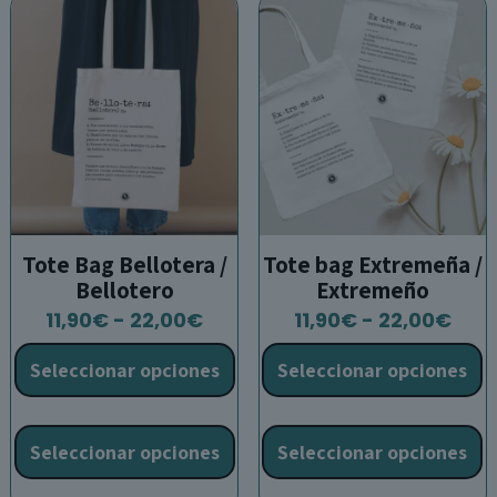
Tote Bag Bellotera /
Tote bag Extremeña /
Bellotero
Extremeño
Rango
Ran
11,90
€
-
22,00
€
11,90
€
-
22,00
€
de
de
Seleccionar opciones
Seleccionar opciones
precios:
prec
desde
des
Este
E
11,90€
11,9
producto
p
Seleccionar opciones
Seleccionar opciones
hasta
has
tiene
t
22,00€
22,
múltiples
m