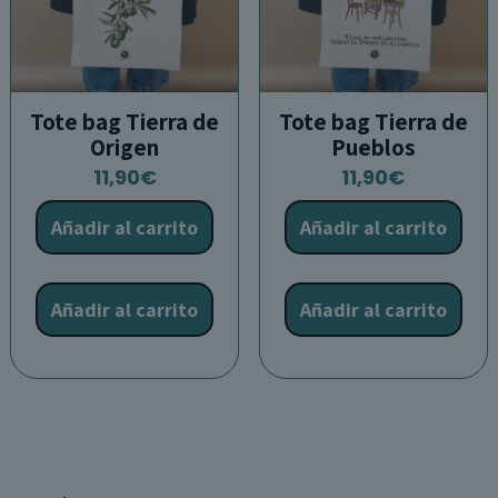
página
de
producto
Tote bag Tierra de
Tote bag Tierra de
Origen
Pueblos
11,90
€
11,90
€
Añadir al carrito
Añadir al carrito
Añadir al carrito
Añadir al carrito