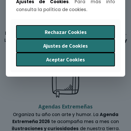
Ajustes de Cookies
. Para más info
consulta la política de cookies.
Láminas ilustradas
Rechazar Cookies
Decora tus paredes con una
mijina de Extremadura
.
Láminas A4, A5 y A6 inspiradas en
paisajes, fiestas y
Ajustes de Cookies
leyendas
de nuestra tierra.
Aceptar Cookies
Agendas Extremeñas
Organiza tu año con arte y humor. La
Agenda
Extremeña 2026
te acompaña mes a mes con
ilustraciones y curiosidades
de nuestra tierra.