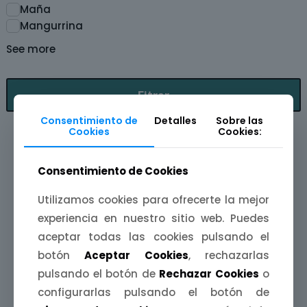
Maña
Mangurrina
See more
Fitrar
Consentimiento de
Detalles
Sobre las
Cookies
Cookies:
Consentimiento de Cookies
Utilizamos cookies para ofrecerte la mejor
Otras categorías de productos
experiencia en nuestro sitio web. Puedes
que te pueden interesar:
aceptar todas las cookies pulsando el
botón
Aceptar Cookies
, rechazarlas
pulsando el botón de
Rechazar Cookies
o
configurarlas pulsando el botón de