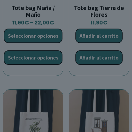
Tote bag Maña /
Tote bag Tierra de
Maño
Flores
Rango
11,90
€
-
22,00
€
11,90
€
de
Seleccionar opciones
Añadir al carrito
precios:
desde
Este
11,90€
producto
Seleccionar opciones
Añadir al carrito
hasta
tiene
22,00€
múltiples
variantes.
Las
opciones
se
pueden
elegir
en
la